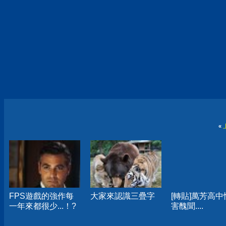
«
FPS遊戲的強作每
大家來認識三疊字
[轉貼]萬芳高中
一年來都很少...！?
害醜聞....