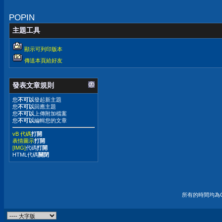
POPIN
主題工具
顯示可列印版本
傳送本頁給好友
發表文章規則
您
不可以
發起新主題
您
不可以
回應主題
您
不可以
上傳附加檔案
您
不可以
編輯您的文章
vB 代碼
打開
表情圖示
打開
[IMG]
代碼
打開
HTML代碼
關閉
所有的時間均為G