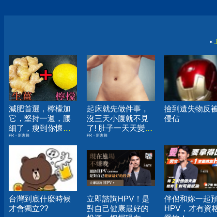
«
減肥首選，檸檬加
起床就先做件事，
撿到遺失物反
它，堅持一週，腰
沒三天小腹就不見
侵佔
細了，瘦到你懷疑
了! 肚子一天天變
PR・新素簡
PR・新素簡
人生
小！
台灣到底什麼時候
立即諮詢HPV！是
伴侶和妳一起
才會獨立??
對自己健康最好的
HPV，才有資