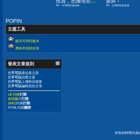
投資，把握現在不
愛妳！
PR・台灣癌症基金會
PR・台灣癌症基金會
嫌晚！
POPIN
主題工具
顯示可列印版本
傳送本頁給好友
發表文章規則
您
不可以
發起新主題
您
不可以
回應主題
您
不可以
上傳附加檔案
您
不可以
編輯您的文章
vB 代碼
打開
表情圖示
打開
[IMG]
代碼
打開
HTML代碼
關閉
所有的時間均為G