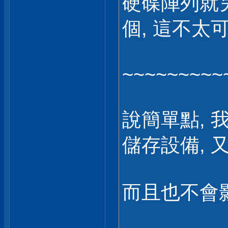
硬碟陣列就另
個, 這不太
~~~~~~~~~
說簡單點, 
儲存設備, 
而且也不會