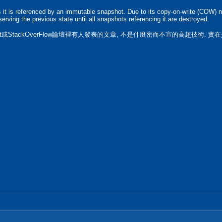
it is referenced by an immutable snapshot. Due to its copy-on-write (COW) n
serving the previous state until all snapshots referencing it are destroyed.
t或StackOverFlow論壇裡有人發表的文章, 不是什麼密而不宣的高超技術. 