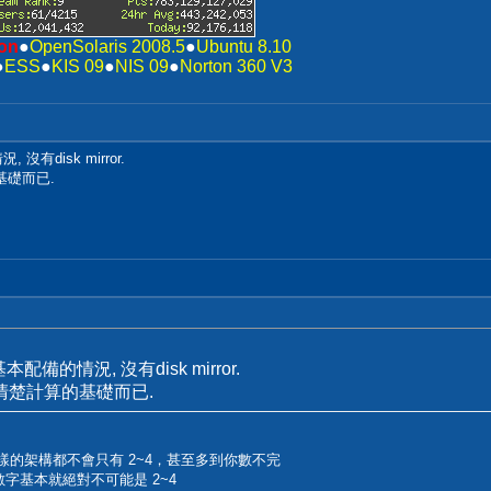
on
●
OpenSolaris 2008.5
●
Ubuntu 8.10
●
ESS
●
KIS 09
●
NIS 09
●
Norton 360 V3
有disk mirror.
基礎而已.
配備的情況, 沒有disk mirror.
清楚計算的基礎而已.
什麼樣的架構都不會只有 2~4，甚至多到你數不完
這數字基本就絕對不可能是 2~4