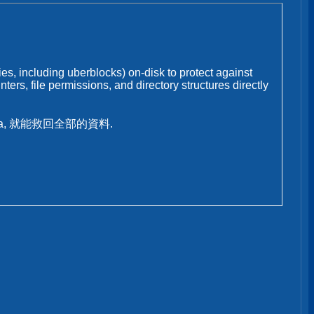
ies, including uberblocks) on-disk to protect against
ters, file permissions, and directory structures directly
ta, 就能救回全部的資料.