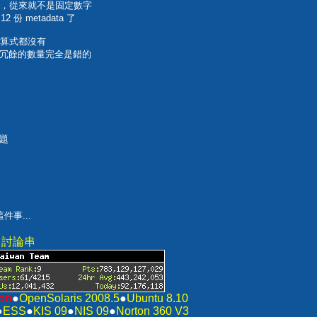
算出來的，從來就不是固定數字
2 份 metadata 了
後算式都沒有
冗餘的數量完全是錯的
題
件事...
集中討論串
on
●
OpenSolaris 2008.5
●
Ubuntu 8.10
●
ESS
●
KIS 09
●
NIS 09
●
Norton 360 V3