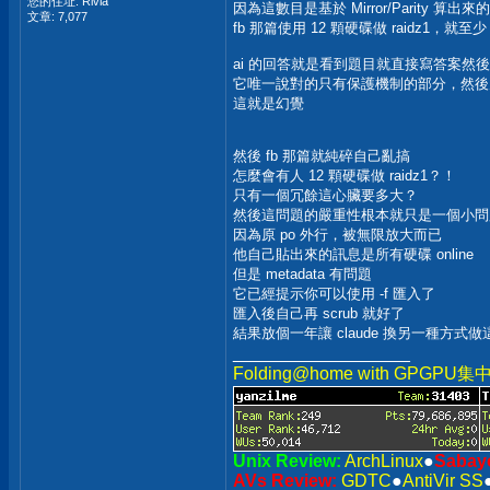
您的住址: Rivia
因為這數目是基於 Mirror/Parity 
文章: 7,077
fb 那篇使用 12 顆硬碟做 raidz1，就至少 1
ai 的回答就是看到題目就直接寫答案然
它唯一說對的只有保護機制的部分，然後
這就是幻覺
然後 fb 那篇就純碎自己亂搞
怎麼會有人 12 顆硬碟做 raidz1？！
只有一個冗餘這心臟要多大？
然後這問題的嚴重性根本就只是一個小問
因為原 po 外行，被無限放大而已
他自己貼出來的訊息是所有硬碟 online
但是 metadata 有問題
它已經提示你可以使用 -f 匯入了
匯入後自己再 scrub 就好了
結果放個一年讓 claude 換另一種方式做這
__________________
Folding@home with GPGPU
Unix Review:
ArchLinux
●
Sabay
AVs Review:
GDTC
●
AntiVir SS