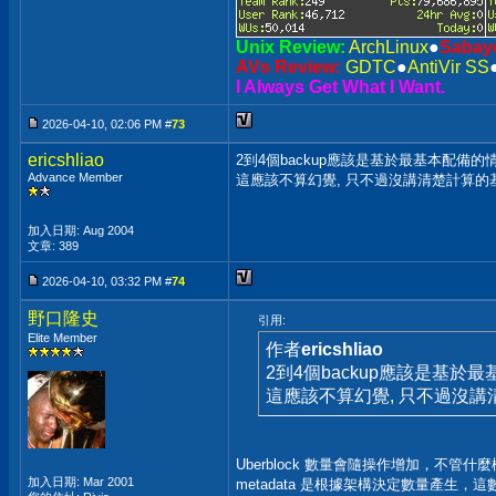
Unix Review:
ArchLinux
●
Sabay
AVs Review:
GDTC
●
AntiVir SS
I Always Get What I Want.
2026-04-10, 02:06 PM #
73
ericshliao
2到4個backup應該是基於最基本配備的情況, 沒
Advance Member
這應該不算幻覺, 只不過沒講清楚計算的
加入日期: Aug 2004
文章: 389
2026-04-10, 03:32 PM #
74
野口隆史
引用:
Elite Member
作者
ericshliao
2到4個backup應該是基於最基本
這應該不算幻覺, 只不過沒講
Uberblock 數量會隨操作增加，不管
加入日期: Mar 2001
metadata 是根據架構決定數量產生，