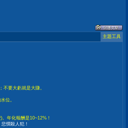
主題工具
賣；不要大虧就是大賺。
。
的水位。
。年化報酬是10~12%！
、悲憫殺人犯！