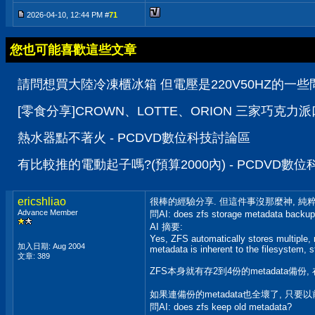
2026-04-10, 12:44 PM #
71
您也可能喜歡這些文章
請問想買大陸冷凍櫃冰箱 但電壓是220V50HZ的一些問
[零食分享]CROWN、LOTTE、ORION 三家巧克力
熱水器點不著火 - PCDVD數位科技討論區
有比較推的電動起子嗎?(預算2000內) - PCDVD數
ericshliao
很棒的經驗分享. 但這件事沒那麼神, 純
Advance Member
問AI: does zfs storage metadata backu
AI 摘要:
Yes, ZFS automatically stores multiple, r
加入日期: Aug 2004
metadata is inherent to the filesystem, st
文章: 389
ZFS本身就有存2到4份的metadata備份
如果連備份的metadata也全壞了, 只要以前
問AI: does zfs keep old metadata?