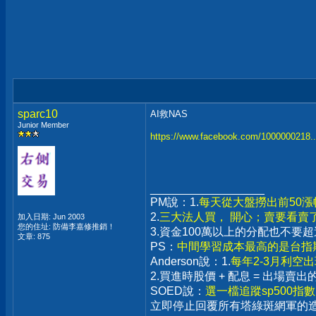
sparc10
AI救NAS
Junior Member
https://www.facebook.com/1000000218
__________________
PM說：1.
每天從大盤撈出前50
2.
三大法人買， 開心；賣要看賣
加入日期: Jun 2003
您的住址: 防備李嘉修推銷！
3.資金100萬以上的分配也不
文章: 875
PS：
中間學習成本最高的是台指期
Anderson說：1.
每年2-3月利空
2.買進時股價 + 配息 = 出場
SOED說：
選一檔追蹤sp500指
立即停止回覆所有塔綠斑網軍的