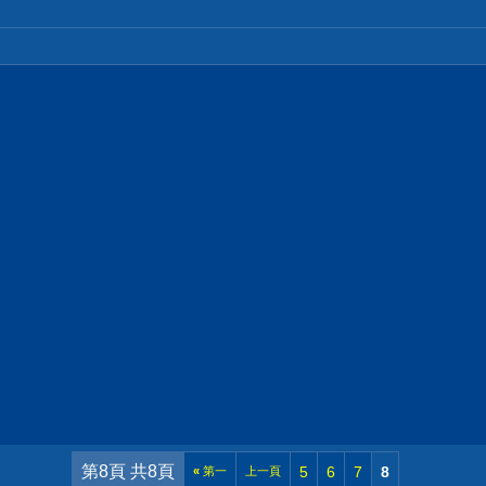
第8頁 共8頁
5
6
7
8
«
第一
上一頁