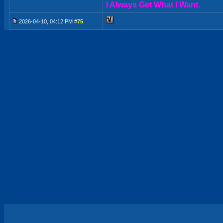
I Always Get What I Want.
2026-04-10, 04:12 PM #
75