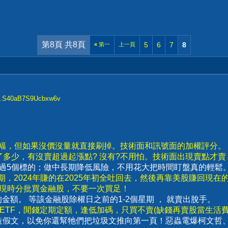
第8頁 共8頁
5
6
7
8
«
第一
上一頁
...S40aB7S9Ucbxw6v
漲幅，但如果沒價沒量就直接刷掉。技術面和訊號面的加權評分。
了多少，有沒賣超過起漲點? 沒有?不用怕。技術面出現賣點才
要超過5個標的；做中長期降低風險，不用花大把時間盯盤真的輕鬆
，2024年賺的在2025年初全吐回去，然後再靠美股賺回現在
出現時分批買金融股，不要一次買足！
賣出的金額。 等該金融股除權日之前的1-2個星期 ， 就賣出脫手。
數ETF，閒錢定期定額，逢低加碼，只買不賣(缺錢再賣股當生活費)
造假文，以免你還幫牠們把垃圾文推向第一頁！惡蟲電爆柯文哲