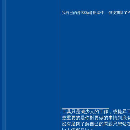
我自已的是900p是長這樣....但後期除了PC
__________________
工具只是減少人的工作，或提昇
更重要的是你對要做的事情到底
沒有足夠了解自己的問題只想站
巨人依然是巨人