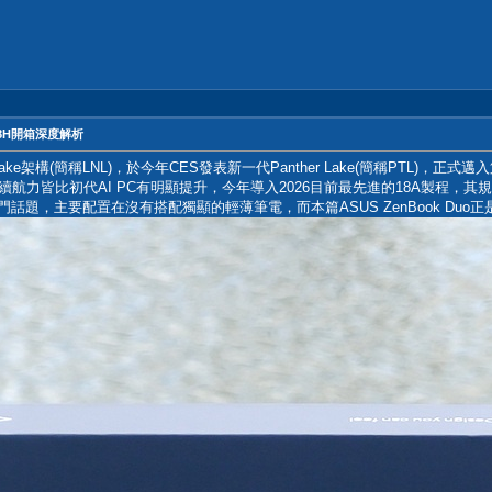
 388H開箱深度解析
ake架構(簡稱LNL)，於今年CES發表新一代Panther Lake(簡稱PTL)，正式邁
續航力皆比初代AI PC有明顯提升，今年導入2026目前最先進的18A製程，
題，主要配置在沒有搭配獨顯的輕薄筆電，而本篇ASUS ZenBook Duo正是搭載C