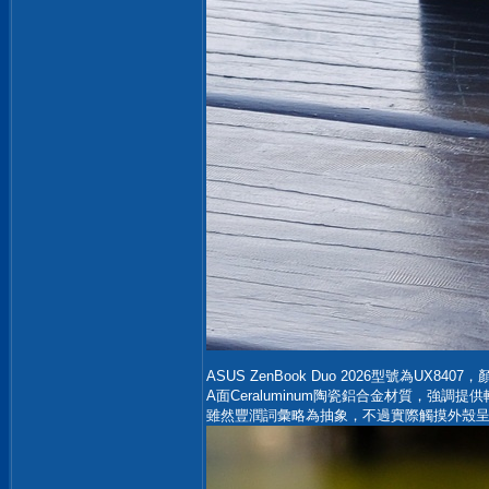
ASUS ZenBook Duo 2026型號為UX
A面Ceraluminum陶瓷鋁合金材質，強調
雖然豐潤詞彙略為抽象，不過實際觸摸外殼