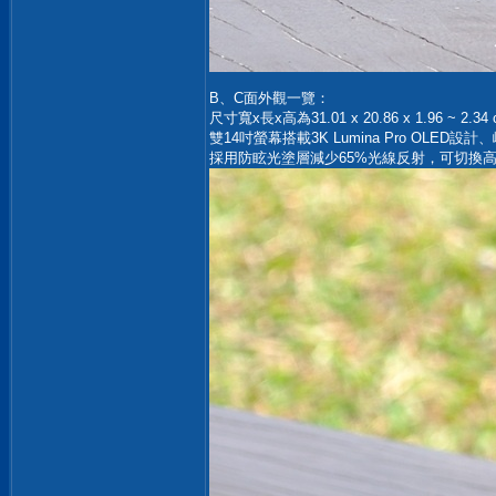
B、C面外觀一覽：
尺寸寬x長x高為31.01 x 20.86 x 1.96 ~ 2.
雙14吋螢幕搭載3K Lumina Pro OLED
採用防眩光塗層減少65%光線反射，可切換高