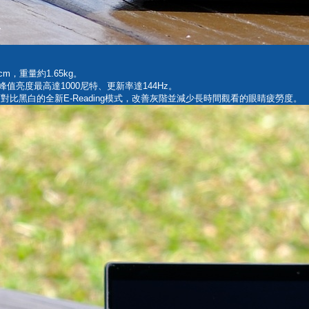
34 cm，重量約1.65kg。
設計、峰值亮度最高達1000尼特、更新率達144Hz。
對比黑白的全新E-Reading模式，改善灰階並減少長時間觀看的眼睛疲勞度。