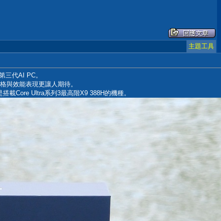
主題工具
入第三代AI PC。
其規格與效能表現更讓人期待。
ore Ultra系列3最高階X9 388H的機種。