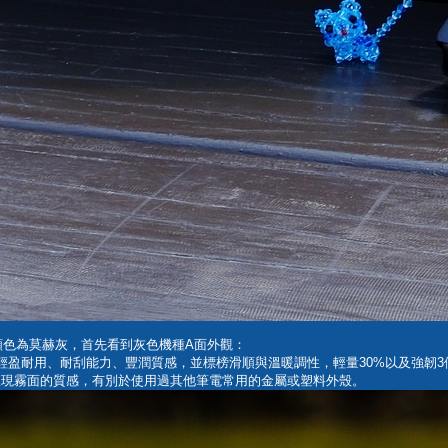
8407，顏色為莫赫灰，首先看到灰色機種A面外觀：
提供輕盈耐用、耐刮能力、豐潤質感，並標榜滑順與溫暖調性，輕量30%以及強韌3倍特
呈現霧面的質感，有別於使用過其他筆電常用的金屬或塑料外殼。