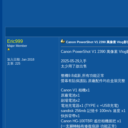
Eric999
Canon PowerShot V1 2390 萬像素 Vl
Major Member
Canon PowerShot V1 2390 萬像素 
加入日期: Jan 2018
2025-05-29入手
文章: 225
太少用了故出售
整機9.8成新,所有功能正常
螢幕有貼保護貼.原廠配件均在盒裝完整
Canon V1 相機x1
原廠電池x1
副場電池x2
電池充電器x1 (TYPE c +USB充電)
sandisk 256mb 記憶卡 100m/s 速度 x1
快拆背帶x1
Canon HG-100TBR 遙控相機握把 x1
(一支腳轉軸有修復痕跡 功能正常)