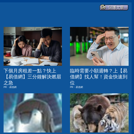
下個月房租差一點？快上
臨時需要小額週轉？上【易
【易借網】三分鐘解決燃眉
借網】找人幫！資金快速到
之急
位
PR・易借網
PR・易借網