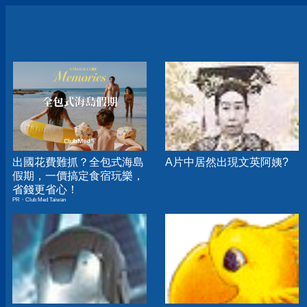
出國花費難抓？全包式海島
A片中居然出現文英阿姨?
假期，一價搞定食宿玩樂，
省錢更省心！
PR・Club Med Taiwan