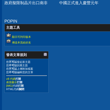
政府擬限制晶片出口南非
中國正式進入慶豐元年
POPIN
主題工具
顯示可列印版本
傳送本頁給好友
發表文章規則
您
不可以
發起新主題
您
不可以
回應主題
您
不可以
上傳附加檔案
您
不可以
編輯您的文章
vB 代碼
打開
表情圖示
打開
[IMG]
代碼
打開
HTML代碼
關閉