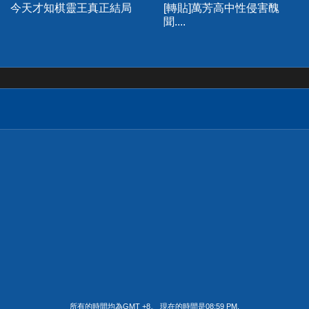
今天才知棋靈王真正結局
[轉貼]萬芳高中性侵害醜
聞....
所有的時間均為GMT +8。 現在的時間是
08:59 PM
.