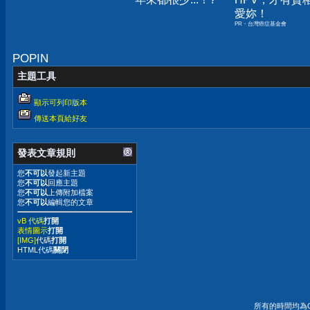
愛妳！
PR・台灣癌症基金會
POPIN
主題工具
顯示可列印版本
傳送本頁給好友
發表文章規則
您
不可以
發起新主題
您
不可以
回應主題
您
不可以
上傳附加檔案
您
不可以
編輯您的文章
vB 代碼
打開
表情圖示
打開
[IMG]
代碼
打開
HTML代碼
關閉
所有的時間均為G