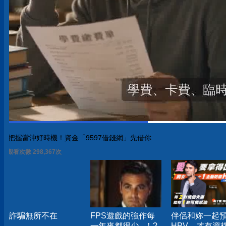
把握當沖好時機！資金「9597借錢網」先借你
觀看次數 298,367次
詐騙無所不在
FPS遊戲的強作每
伴侶和妳一起
一年來都很少...！?
HPV，才有資