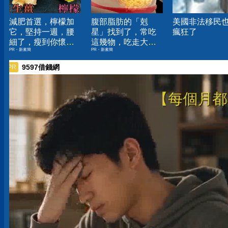
減肥首選，檸檬加
腹部脂肪的「剋
美國非法移民
它，堅持一週，腰
星」找到了，常吃
瘋狂了
細了，瘦到你懷疑
這幾物，吃走大肚
PR・新素簡
PR・新素簡
人生
囊，瘦出小蠻腰
9597借錢網
PR