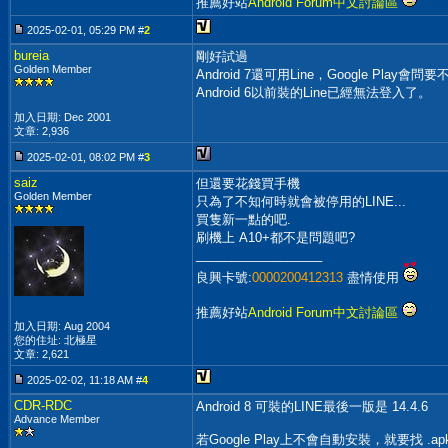
推薦好站
Android Forum中文討論區
2025-02-01, 05:29 PM #
2
bureia
剛好試過
Golden Member
Android 7還可用Line，Google Play會
Android 6以前裝的Line已經無法登入了。
加入日期: Dec 2001
文章: 2,936
2025-02-01, 08:02 PM #
3
saiz
但還要花錢買手機
Golden Member
只為了不知何時就會被停用的LINE...
買隻新一點的吧.
刷機上 A10+都不是問題吧?
__________________
良興卡號:
0000200412313
盡情使用
推薦好站
Android Forum中文討論區
加入日期: Aug 2004
您的住址: 北極星
文章: 2,621
2025-02-02, 11:18 AM #
4
CDR-RDC
Android 8 可裝的LINE最後一版是 14.4.6
Advance Member
若Google Play上不會自動安裝，就要找 .a