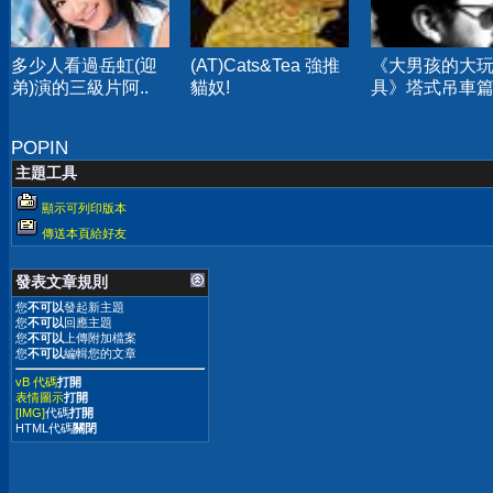
多少人看過岳虹(迎
(AT)Cats&Tea 強推
《大男孩的大
弟)演的三級片阿..
貓奴!
具》塔式吊車
POPIN
主題工具
顯示可列印版本
傳送本頁給好友
發表文章規則
您
不可以
發起新主題
您
不可以
回應主題
您
不可以
上傳附加檔案
您
不可以
編輯您的文章
vB 代碼
打開
表情圖示
打開
[IMG]
代碼
打開
HTML代碼
關閉