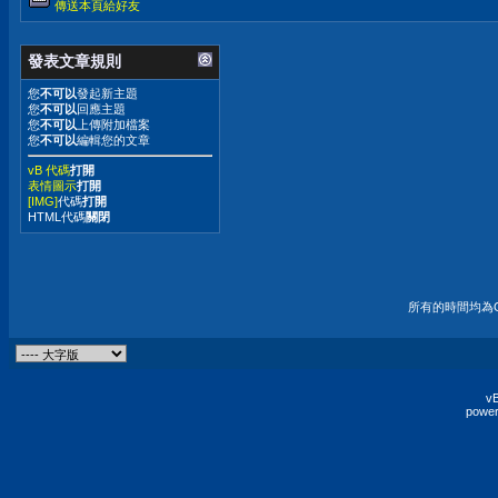
傳送本頁給好友
發表文章規則
您
不可以
發起新主題
您
不可以
回應主題
您
不可以
上傳附加檔案
您
不可以
編輯您的文章
vB 代碼
打開
表情圖示
打開
[IMG]
代碼
打開
HTML代碼
關閉
所有的時間均為G
vB
power