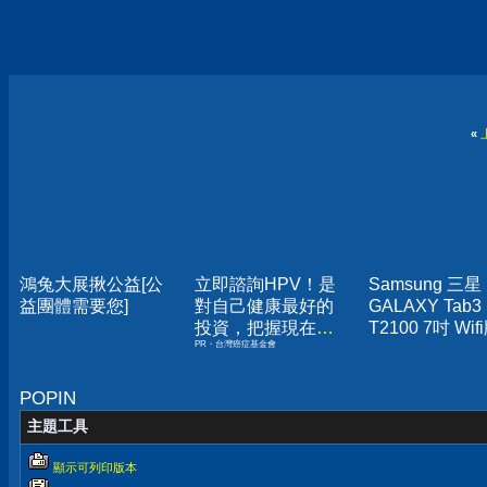
«
鴻兔大展揪公益[公
立即諮詢HPV！是
Samsung 三星
益團體需要您]
對自己健康最好的
GALAXY Tab3
投資，把握現在不
T2100 7吋 Wif
PR・台灣癌症基金會
嫌晚！
平板 白色
POPIN
主題工具
顯示可列印版本