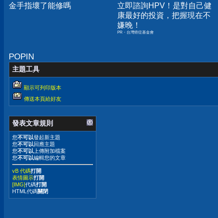
金手指壞了能修嗎
立即諮詢HPV！是對自己健
康最好的投資，把握現在不
嫌晚！
PR・台灣癌症基金會
POPIN
主題工具
顯示可列印版本
傳送本頁給好友
發表文章規則
您
不可以
發起新主題
您
不可以
回應主題
您
不可以
上傳附加檔案
您
不可以
編輯您的文章
vB 代碼
打開
表情圖示
打開
[IMG]
代碼
打開
HTML代碼
關閉