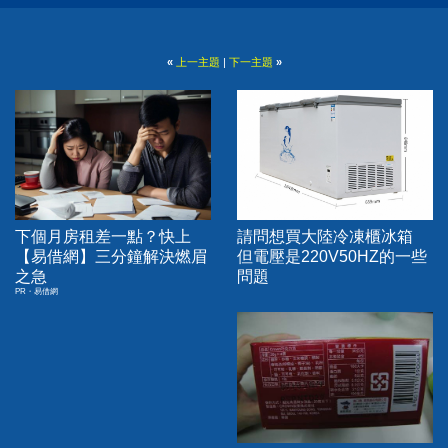
«
上一主題
|
下一主題
»
下個月房租差一點？快上
請問想買大陸冷凍櫃冰箱
【易借網】三分鐘解決燃眉
但電壓是220V50HZ的一些
之急
問題
PR・易借網