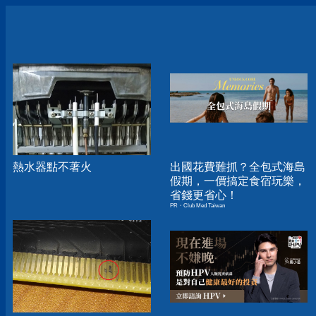
熱水器點不著火
出國花費難抓？全包式海島
假期，一價搞定食宿玩樂，
省錢更省心！
PR・Club Med Taiwan