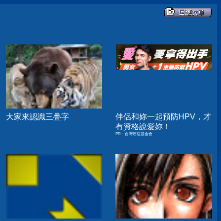
大家來認識三疊字
伴侶和妳一起預防HPV，才
有資格說愛妳！
PR・台灣癌症基金會