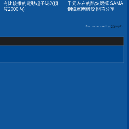
有比較推的電動起子嗎?(預
千元左右的酷炫選擇 SAMA
算2000內)
鋼鐵軍團機殼 開箱分享
Recommended by