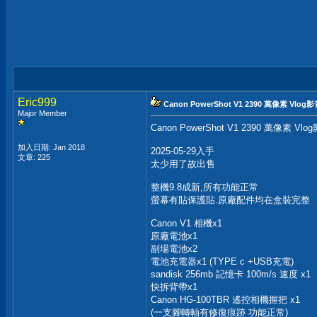
Eric999
Canon PowerShot V1 2390 萬像素 Vl
Major Member
Canon PowerShot V1 2390 萬像素 
加入日期: Jan 2018
2025-05-29入手
文章: 225
太少用了故出售
整機9.8成新,所有功能正常
螢幕有貼保護貼.原廠配件均在盒裝完整
Canon V1 相機x1
原廠電池x1
副場電池x2
電池充電器x1 (TYPE c +USB充電)
sandisk 256mb 記憶卡 100m/s 速度 x1
快拆背帶x1
Canon HG-100TBR 遙控相機握把 x1
(一支腳轉軸有修復痕跡 功能正常)