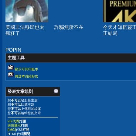
美國非法移民也太
詐騙無所不在
今天才知棋靈
瘋狂了
正結局
POPIN
主題工具
顯示可列印版本
傳送本頁給好友
發表文章規則
您
不可以
發起新主題
您
不可以
回應主題
您
不可以
上傳附加檔案
您
不可以
編輯您的文章
vB 代碼
打開
表情圖示
打開
[IMG]
代碼
打開
HTML代碼
關閉