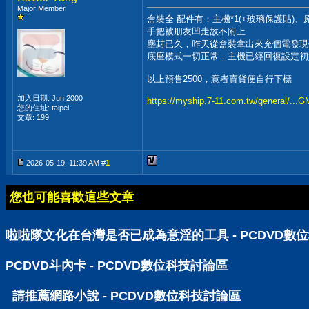
Major Member
盒裝全 配件有：主機*1(+玻璃保護貼)
手把被朋友凹走故不附上
塵封已久，昨天從盒裝拿出來充個電發現
底座模式一切正常，主機已經回復設定初始值
以上預售2500，意者賣貨便自行下標
加入日期: Jun 2000
https://myship.7-11.com.tw/general/..
您的住址: taipei
文章: 199
2026-05-19, 11:39 AM #
1
您也可能喜歡這些文章
啦啦隊文化在台灣是否已成為意淫的工具 - PCDVD數
PCDVD斗內卡 - PCDVD數位科技討論區
請推薦網路小說 - PCDVD數位科技討論區