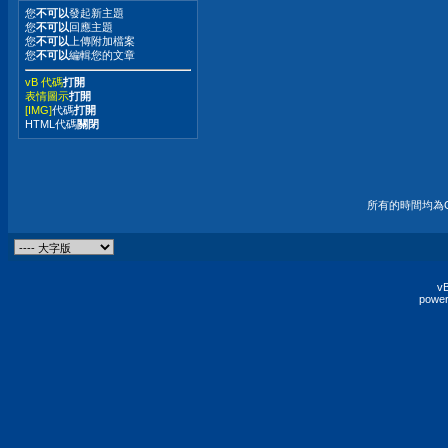
您
不可以
發起新主題
您
不可以
回應主題
您
不可以
上傳附加檔案
您
不可以
編輯您的文章
vB 代碼
打開
表情圖示
打開
[IMG]
代碼
打開
HTML代碼
關閉
所有的時間均為G
vB
power