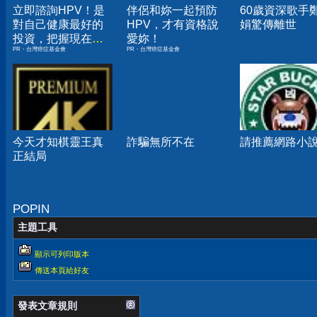
立即諮詢HPV！是
伴侶和妳一起預防
60歲資深歌手
對自己健康最好的
HPV，才有資格說
娟驚傳離世
投資，把握現在不
愛妳！
PR・台灣癌症基金會
PR・台灣癌症基金會
嫌晚！
今天才知棋靈王真
詐騙無所不在
請推薦網路小
正結局
POPIN
主題工具
顯示可列印版本
傳送本頁給好友
發表文章規則