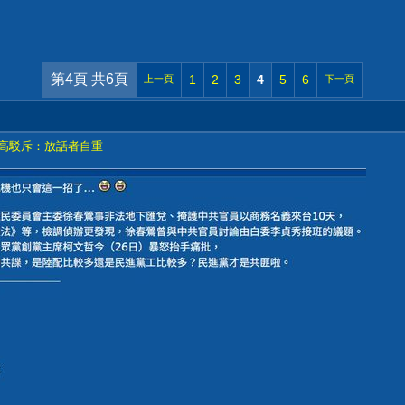
第4頁 共6頁
1
2
3
4
5
6
上一頁
下一頁
 高駁斥：放話者自重