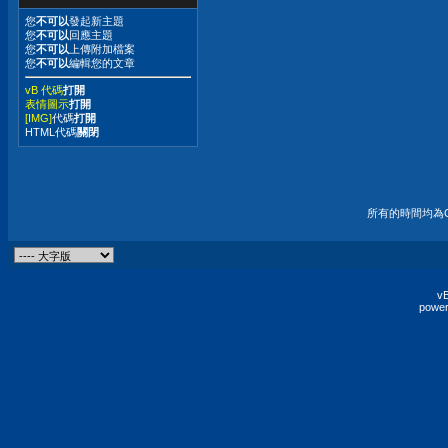
您
不可以
發起新主題
您
不可以
回應主題
您
不可以
上傳附加檔案
您
不可以
編輯您的文章
vB 代碼
打開
表情圖示
打開
[IMG]
代碼
打開
HTML代碼
關閉
所有的時間均為G
vB
power