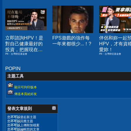
立即諮詢HPV！是
FPS遊戲的強作每
伴侶和妳一起
對自己健康最好的
一年來都很少...！?
HPV，才有資
投資，把握現在不
愛妳！
PR・台灣癌症基金會
PR・台灣癌症基金會
嫌晚！
POPIN
主題工具
顯示可列印版本
傳送本頁給好友
發表文章規則
您
不可以
發起新主題
您
不可以
回應主題
您
不可以
上傳附加檔案
您
不可以
編輯您的文章