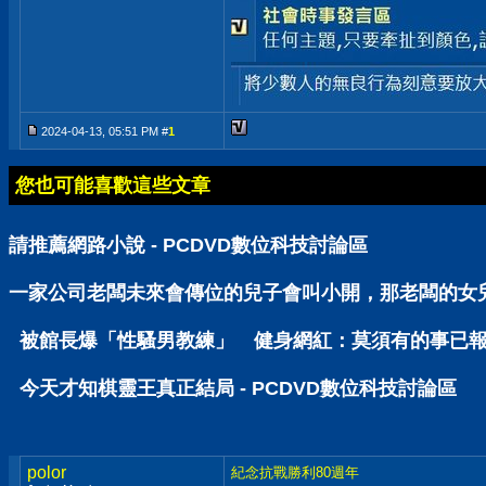
2024-04-13, 05:51 PM #
1
您也可能喜歡這些文章
請推薦網路小說 - PCDVD數位科技討論區
一家公司老闆未來會傳位的兒子會叫小開，那老闆的女兒呢
被館長爆「性騷男教練」 健身網紅：莫須有的事已報警 
今天才知棋靈王真正結局 - PCDVD數位科技討論區
polor
紀念抗戰勝利80週年