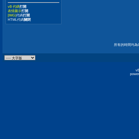
vB 代碼
打開
表情圖示
打開
[IMG]
代碼
打開
HTML代碼
關閉
所有的時間均為G
vB
power