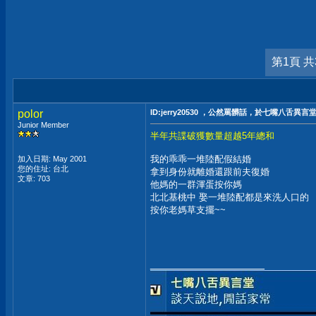
第1頁 共
polor
ID:jerry20530 ，公然罵髒話，於七嘴八舌異言
Junior Member
半年共諜破獲數量超越5年總和
我的乖乖一堆陸配假結婚
加入日期: May 2001
您的住址: 台北
拿到身份就離婚還跟前夫復婚
文章: 703
他媽的一群渾蛋按你媽
北北基桃中 娶一堆陸配都是來洗人口的
按你老媽草支擺~~
__________________