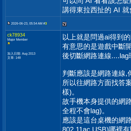
可以問 AI 看看該怎
講得東拉西扯的 AI 
2026-06-23, 05:54 AM #
3
ck78934
以上就是問過ai得到
Major Member
有意思的是遊戲中斷開網
加入日期: Aug 2013
後切斷網路連線....l
文章: 148
判斷應該是網路連線,
所以往網路方面找答案(
樣)。
故手機本身提供的網路連
全程不會lag)。
應該是這台桌機的網路設定或是u
802.11ac USB)哪裡有問