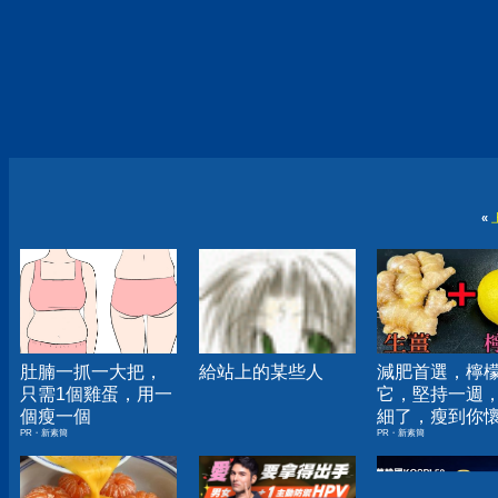
«
肚腩一抓一大把，
給站上的某些人
減肥首選，檸
只需1個雞蛋，用一
它，堅持一週
個瘦一個
細了，瘦到你
PR・新素簡
PR・新素簡
人生