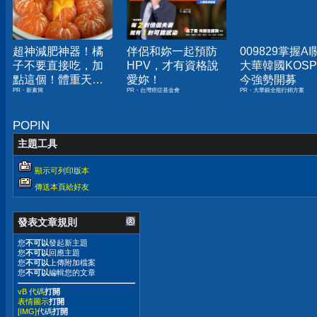
超神減肥神器！橘
伴侶和妳一起預防
009829掌握A
子不要直接吃，加
HPV，才有資格說
大華韓國KOSPI
點這個！體重天天
愛妳！
今強勢開募
PR・新素簡
PR・台灣癌症基金會
PR・大華銀全能行銷方案
下降
POPIN
主題工具
顯示可列印版本
傳送本頁給好友
發表文章規則
您
不可以
發起新主題
您
不可以
回應主題
您
不可以
上傳附加檔案
您
不可以
編輯您的文章
vB 代碼
打開
表情圖示
打開
[IMG]
代碼
打開