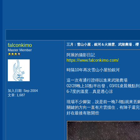
falconkimo
三月：雪山小屋．銀河＆火燒雲、武陵農場．櫻
Master Member
阿展的攝影日記
https://www.falconkimo.com/
時隔10年再次雪山小屋拍銀河
這一次有通行證得以進來武陵農場
02/28晚上10點半出發，03/01凌晨幾點
加入日期: Sep 2004
6-7度的溫度…真是透心涼
文章: 1,687
現場不少腳架，說是前一晚7-8點就來丟
關鍵的方向一直有片雲擋住，有陣子還完
好在最後有散開些