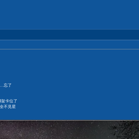
到…忘了
腳架卡位了
全不見星