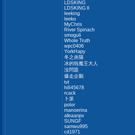
LDSKING
LDSKING II
leeking
leeko
MyChris
River Spinach
smoguli
Whole Truth
wpc0406
YorkHapy
冬之炎陽
冰的啦魔王大人
沒問題
爆走企鵝
tvt
hill45678
rcack
卜派
polor
manoerina
afeaanpv
SUNGF
samwu995
cd1971