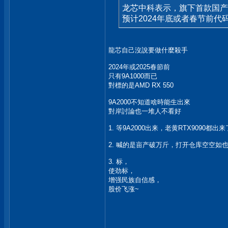
龙芯中科表示，旗下首款国产自
预计2024年底或者春节前代码
龍芯自己沒說要做什麼殺手
2024年或2025春節前
只有9A1000而已
對標的是AMD RX 550
9A2000不知道啥時能生出來
對岸討論也一堆人不看好
1. 等9A2000出来，老黄RTX9090都出
2. 喊的是亩产破万斤，打开仓库空空如
3. 标，
使劲标，
增强民族自信感，
股价飞涨~