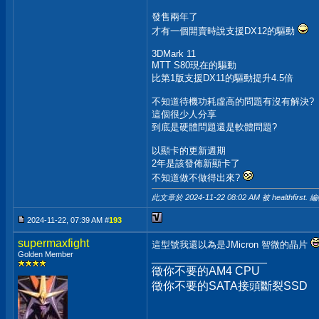
發售兩年了
才有一個開賣時說支援DX12的驅動
3DMark 11
MTT S80現在的驅動
比第1版支援DX11的驅動提升4.5倍
不知道待機功耗虛高的問題有沒有解決?
這個很少人分享
到底是硬體問題還是軟體問題?
以顯卡的更新週期
2年是該發佈新顯卡了
不知道做不做得出來?
此文章於 2024-11-22
08:02 AM
被 healthfirst. 
2024-11-22, 07:39 AM #
193
supermaxfight
這型號我還以為是JMicron 智微的晶片
Golden Member
__________________
徵你不要的AM4 CPU
徵你不要的SATA接頭斷裂SSD