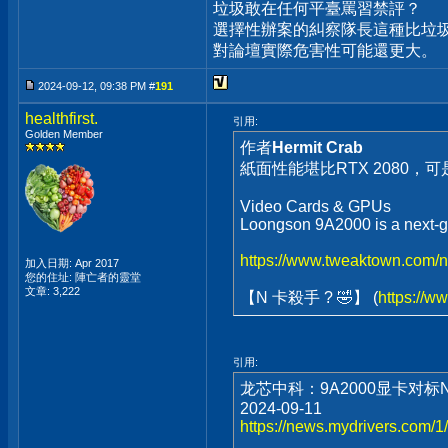
垃圾敢在任何平臺罵習禁評？
選擇性辦案的糾察隊長這種比垃圾
對論壇實際危害性可能還更大。
2024-09-12, 09:38 PM #
191
healthfirst.
引用:
Golden Member
作者
Hermit Crab
紙面性能堪比RTX 2080，可是不支
Video Cards & GPUs
Loongson 9A2000 is a next-
https://www.tweaktown.com/n
加入日期: Apr 2017
您的住址: 陣亡者的靈堂
文章: 3,222
【N 卡殺手 ? 🤣】 (
https://w
引用:
龙芯中科：9A2000显卡对标NV
2024-09-11
https://news.mydrivers.com/