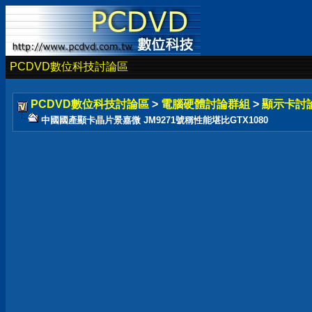
PCDVD數位科技討論區
PCDVD數位科技討論區
>
電腦硬體討論群組
>
顯示卡討
中國國產顯卡晶片景嘉微 JM9271號稱性能堪比GTX1080