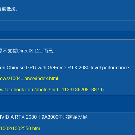
還低級,
援DirectX 12...而已...
gen Chinese GPU with GeForce RTX 2080 level performance
ews/1004...ance/index.html
ww.facebook.com/photo?fbid...113313620813879
)
IDIA RTX 2080！9A3000争取跨越发展
1/1002/1002550.htm