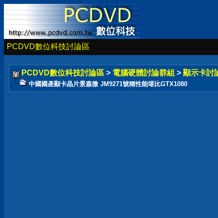
PCDVD數位科技討論區
PCDVD數位科技討論區
>
電腦硬體討論群組
>
顯示卡討
中國國產顯卡晶片景嘉微 JM9271號稱性能堪比GTX1080