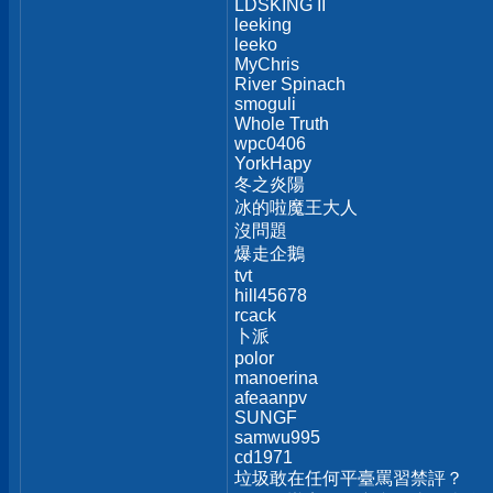
LDSKING II
leeking
leeko
MyChris
River Spinach
smoguli
Whole Truth
wpc0406
YorkHapy
冬之炎陽
冰的啦魔王大人
沒問題
爆走企鵝
tvt
hill45678
rcack
卜派
polor
manoerina
afeaanpv
SUNGF
samwu995
cd1971
垃圾敢在任何平臺罵習禁評？