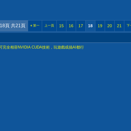
18頁 共21頁
15
16
17
18
19
20
21
«
第一
上一頁
下
全相容NVIDIA CUDA技術，玩遊戲或搞AI都行