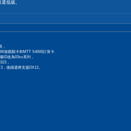
還低級,
發現，
遊戲顯卡和MTT S4000計算卡.
ID改為03xx系列，
0323，
3.3，後續還將支援DX12。