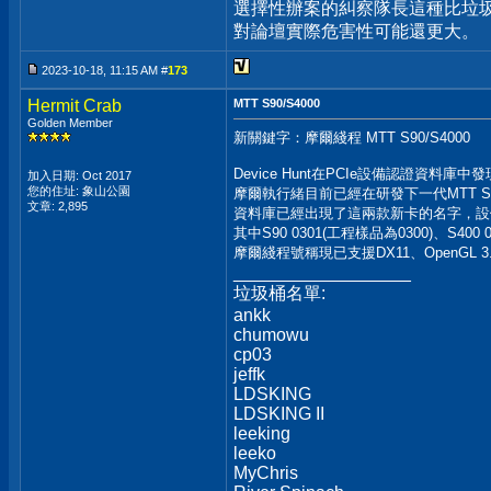
選擇性辦案的糾察隊長這種比垃圾
對論壇實際危害性可能還更大。
2023-10-18, 11:15 AM #
173
Hermit Crab
MTT S90/S4000
Golden Member
新關鍵字：摩爾綫程 MTT S90/S4000
Device Hunt在PCIe設備認證資料庫中
加入日期: Oct 2017
您的住址: 象山公園
摩爾執行緒目前已經在研發下一代MTT S90
文章: 2,895
資料庫已經出現了這兩款新卡的名字，設備
其中S90 0301(工程樣品為0300)、S400 
摩爾綫程號稱現已支援DX11、OpenGL 
__________________
垃圾桶名單:
ankk
chumowu
cp03
jeffk
LDSKING
LDSKING II
leeking
leeko
MyChris