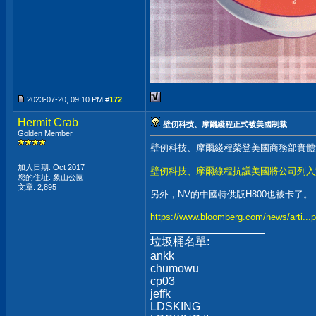
2023-07-20, 09:10 PM #
172
Hermit Crab
壁仞科技、摩爾綫程正式被美國制裁
Golden Member
壁仞科技、摩爾綫程榮登美國商務部實體
加入日期: Oct 2017
壁仞科技、摩爾線程抗議美國將公司列入
您的住址: 象山公園
文章: 2,895
另外，NV的中國特供版H800也被卡了。
https://www.bloomberg.com/news/arti...p
__________________
垃圾桶名單:
ankk
chumowu
cp03
jeffk
LDSKING