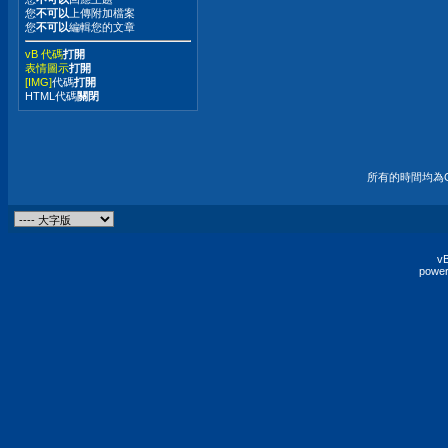
您
不可以
上傳附加檔案
您
不可以
編輯您的文章
vB 代碼
打開
表情圖示
打開
[IMG]
代碼
打開
HTML代碼
關閉
所有的時間均為G
vB
power