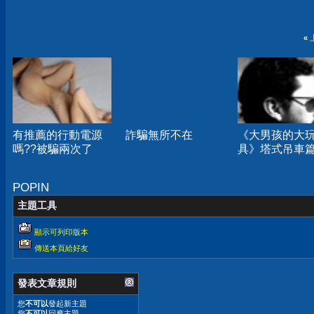
«
有推薦的行動電源
詐騙無所不在
《大男孩的大
嗎??被騙兩次了
具》塔式吊車
POPIN
主題工具
顯示可列印版本
傳送本頁給好友
發表文章規則
您
不可以
發起新主題
您
不可以
回應主題