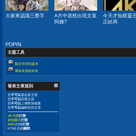
大家來認識三疊字
A片中居然出現文英
今天才知棋靈
阿姨?
正結局
POPIN
主題工具
顯示可列印版本
傳送本頁給好友
發表文章規則
您
不可以
發起新主題
您
不可以
回應主題
您
不可以
上傳附加檔案
您
不可以
編輯您的文章
vB 代碼
打開
表情圖示
打開
[IMG]
代碼
打開
HTML代碼
關閉