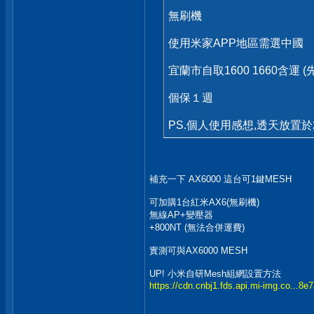
無刷機
使用米家APP地區需選中國
宜蘭市自取1600 1660含運 (
個保１週
PS.個人使用感想,透天放置於
補充一下 AX6000 這台可1鍵MESH
可加購1台紅米AX6(無刷機)
無線AP+變壓器
+800NT (無法合併運費)
實測可與AX6000 MESH
UP! 小米自研Mesh組網設置方法
https://cdn.cnbj1.fds.api.mi-img.co...8e