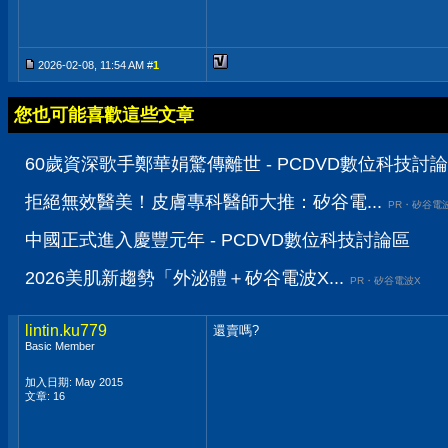
2026-02-08, 11:54 AM #
1
您也可能喜歡這些文章
60歲資深歌手鄭華娟驚傳離世 - PCDVD數位科技討
拒絕無效醫美！皮膚專科醫師大推：矽谷電...
PR・矽谷電
中國正式進入慶豐元年 - PCDVD數位科技討論區
2026美肌新趨勢「外泌體＋矽谷電波X...
PR・矽谷電波X
lintin.ku779
還賣嗎?
Basic Member
加入日期: May 2015
文章: 16