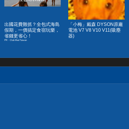
出國花費難抓？全包式海島
「小梅」戴森 DYSON原廠
假期，一價搞定食宿玩樂，
電池 V7 V8 V10 V11(吸塵
省錢更省心！
器)
PR・Club Med Taiwan