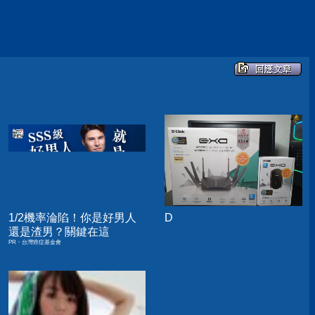
1/2機率淪陷！你是好男人
D
還是渣男？關鍵在這
PR・台灣癌症基金會