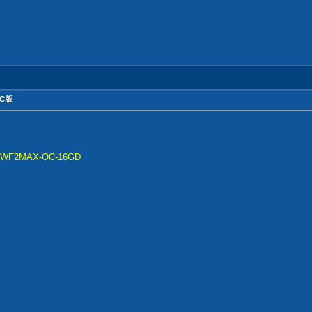
OC版
...TWF2MAX-OC-16GD