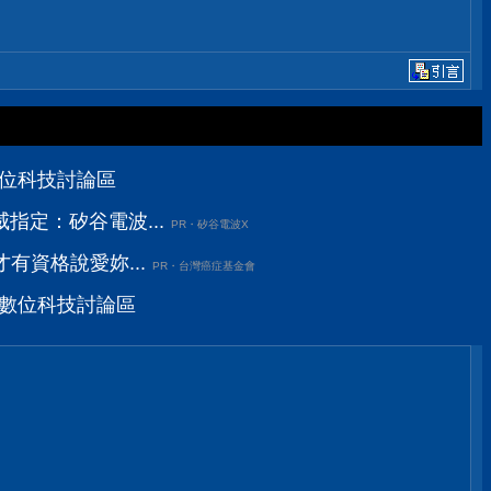
D數位科技討論區
指定：矽谷電波...
PR・矽谷電波X
有資格說愛妳...
PR・台灣癌症基金會
VD數位科技討論區