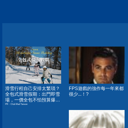
滑雪行程自己安排太繁瑣？
FPS遊戲的強作每一年來都
全包式滑雪假期：出門即雪
很少...！?
場，一價全包不怕預算爆
PR・Club Med Taiwan
表！