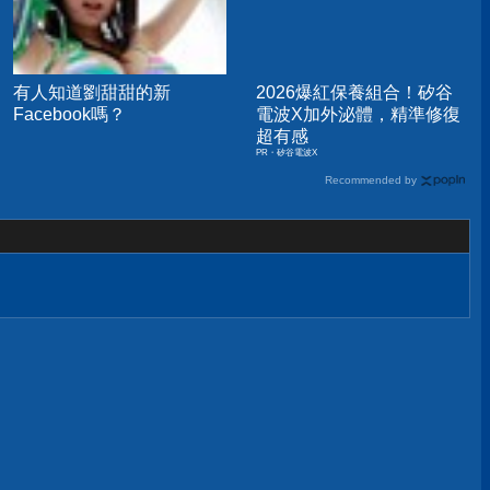
有人知道劉甜甜的新
2026爆紅保養組合！矽谷
Facebook嗎？
電波X加外泌體，精準修復
超有感
PR・矽谷電波X
Recommended by