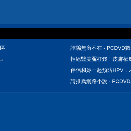
論區
詐騙無所不在 - PCDV
拒絕醫美冤枉錢！皮膚權威
波X
伴侶和妳一起預防HPV，才
請推薦網路小說 - PCD