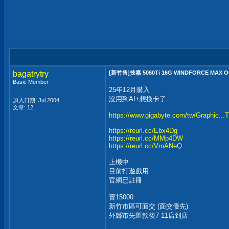
bagatrytry
[新竹售]技嘉 5060Ti 16G WINDFORCE MAX 
Basic Member
25年12月購入
沒用到AI+想換卡了...
加入日期: Jul 2004
文章: 12
https://www.gigabyte.com/tw/Graphic
https://reurl.cc/Ebx4Dg
https://reurl.cc/MMp4DW
https://reurl.cc/VmANeQ
上機中
目前打遊戲用
官網已註冊
賣15000
新竹市區可面交 (面交優先)
外縣市先匯款後7-11店到店