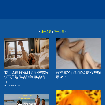
«
上一主題
|
下一主題
»
旅行花費難預測？全包式假
有推薦的行動電源嗎??被騙
期不只幫你省預算更省精
兩次了
力！
PR・Club Med Taiwan