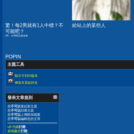
驚！每2男就有1人中標？不
給站上的某些人
可能吧？
PR・台灣癌症基金會
POPIN
主題工具
顯示可列印版本
傳送本頁給好友
發表文章規則
您
不可以
發起新主題
您
不可以
回應主題
您
不可以
上傳附加檔案
您
不可以
編輯您的文章
vB 代碼
打開
表情圖示
打開