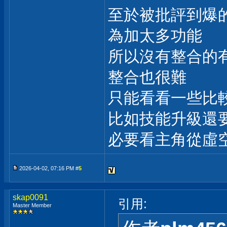
至於被批評到爆的
為加太多功能
所以沒有整合的
整合也很難
只能看看一些比
比如技能升級還
必要看主角從虛
2026-04-02, 07:16 PM #
5
skap0091
引用:
Master Member