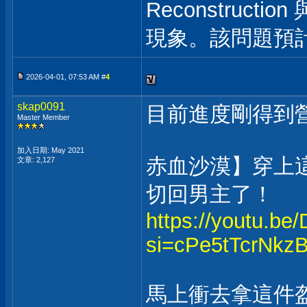
Reconstruct
現象。該問題預
2026-04-01, 07:53 AM #
4
skap0091
目前進度剛得到
Master Member
加入日期: May 2021
赤血沙漠】穿上
文章: 2,127
切回男主了！
https://youtu.b
si=cPe5tTcrNkz
馬上衝去拿這件