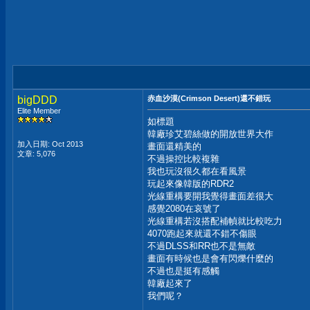
bigDDD
赤血沙漠(Crimson Desert)還不錯玩
Elite Member
如標題
韓廠珍艾碧絲做的開放世界大作
加入日期: Oct 2013
畫面還精美的
文章: 5,076
不過操控比較複雜
我也玩沒很久都在看風景
玩起來像韓版的RDR2
光線重構要開我覺得畫面差很大
感覺2080在哀號了
光線重構若沒搭配補幀就比較吃力
4070跑起來就還不錯不傷眼
不過DLSS和RR也不是無敵
畫面有時候也是會有閃爍什麼的
不過也是挺有感觸
韓廠起來了
我們呢？