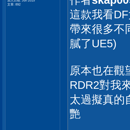
作者
skap00
加入日期: Jun 2015
文章: 892
這款我看D
帶來很多不同
膩了UE5)
原本也在觀
RDR2對
太過擬真的
艷