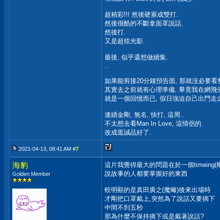
超精彩!!! 然後硬塞成雙打.
然後很酷的不斷拿面罩說話.
然後打.
又是超炫光影.
最後, 似乎還想做續集.
..
如果能剪接20分鐘預告面, 那就沒必要看
其實去之前就有心理準備, 畢竟我在網飛
就是一個回憶而已, 假日強迫自己出門走走
連續金剛, 無名, 快打, 這周..
不太想去看Man In Love, 這情侶的.
改成逛誠品好了.
2021-04-13, 08:41 AM #
7
海豹
這片我覺得最大的問題在於一個timeing(機
說故事的人都要掌握好的東西
Golden Member
較明顯的是真田廣之(魔蠍)後來出場時
才剛把口罩戴上,突然為了說話又要摘下
中間不到五秒
那為什麼不保持摘下或是戴著說話?