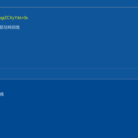
ZbgiZCXyY&t=0s
部兒時回憶
感