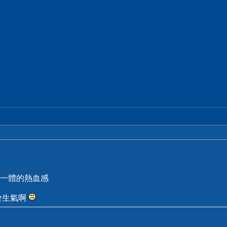
一體的熱血感
會生氣啊