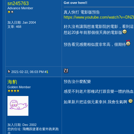
sn245763
Get over here!!
Advance Member
真人快打 電影版預告
https://www.youtube.com/watch?v=DN
加入日期: Jan 2004
好久沒有讓我想進電影院的電影，看到這
文章: 468
想起20多年前那個很夭壽的電影版
預告看完感覺相似度非常高，很期待
2021-02-22, 06:03 PM #
1
海豹
預告沒什麼配樂
Golden Member
感受不到老片那種武打跟音樂一體的熱血
如果新片把這個元素拿掉,我會生氣啊
加入日期: Dec 2002
您的住址: 飛機跟捷運在窗外跑來跑
去...