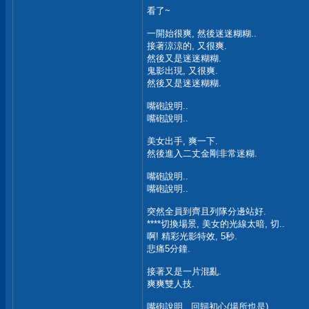
看了~
一開始很爽, 然後迷迷糊糊..
接著涼涼的, 又很爽.
然後又是迷迷糊糊.
鬼影出現, 又很爽.
然後又是迷迷糊糊.
嘴砲說明..
嘴砲說明..
美女出手, 爽一下.
然後進入二丈金剛非常迷糊.
嘴砲說明..
嘴砲說明..
突然全員到齊且列隊分邊站好.
****切換場景, 美女的光線太暗, 切..
啊! 精彩光影特效, 5秒.
悲痛5分鐘.
接著又是一片混亂.
爽爽雙人技.
嘴砲說明.. 回歸初心(場所也是).