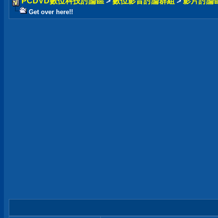
PCDVD數位科技討論區
>
數位影音討論群組
>
影片討論
Get over here!!