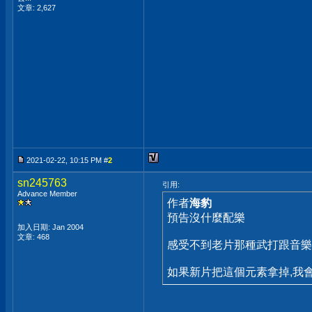
文章: 2,627
2021-02-22, 10:15 PM #
2
sn245763
引用:
Advance Member
作者
海豹
預告沒什麼配樂
加入日期: Jan 2004
文章: 468
感受不到老片那種武打跟音樂
如果新片把這個元素拿掉,我