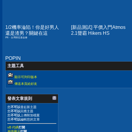
1/2機率淪陷！你是好男人
[新品測試] 平價入門Atmos
還是渣男？關鍵在這
2.1聲霸 Hikers HS
PR・台灣癌症基金會
POPIN
主題工具
顯示可列印版本
傳送本頁給好友
發表文章規則
您
不可以
發起新主題
您
不可以
回應主題
您
不可以
上傳附加檔案
您
不可以
編輯您的文章
vB 代碼
打開
表情圖示
打開