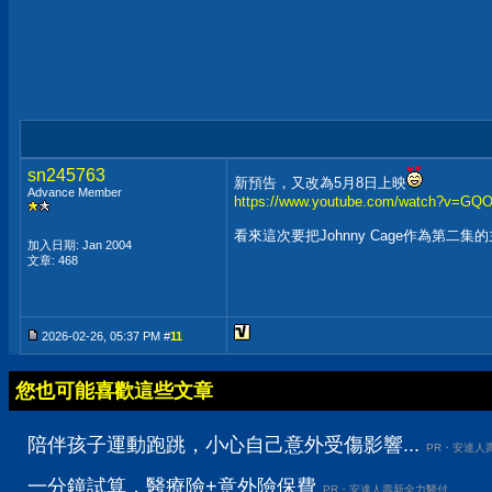
sn245763
新預告，又改為5月8日上映
Advance Member
https://www.youtube.com/watch?v=GQ
看來這次要把Johnny Cage作為第二集
加入日期: Jan 2004
文章: 468
2026-02-26, 05:37 PM #
11
您也可能喜歡這些文章
陪伴孩子運動跑跳，小心自己意外受傷影響...
PR・安達人
一分鐘試算，醫療險+意外險保費
PR・安達人壽新全力醫付