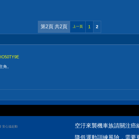
第2頁 共2頁
1
2
上一頁
OIO50TY9E
的主角。
空汙來襲機車族請關注癌
壽 安心溢起動
降低運動訓練風險，需要