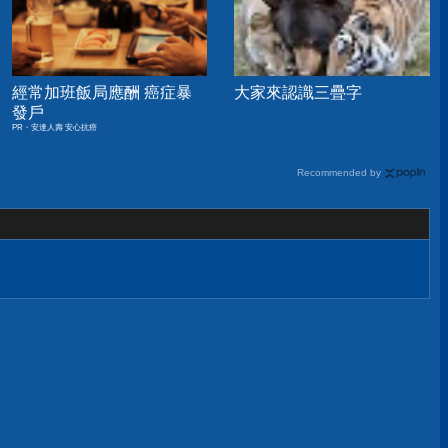
經常加班飯局應酬 癌症暴
大家來認識三疊字
發戶
PR・安達人壽 安心抗癌
Recommended by