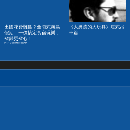
出國花費難抓？全包式海島
《大男孩的大玩具》塔式吊
假期，一價搞定食宿玩樂，
車篇
省錢更省心！
PR・Club Med Taiwan