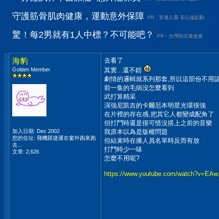
守護筋骨肌肉健康，運動意外保障
PR・安達人壽 安心溢起動
驚！每2男就有1人中標？不可能吧？
PR・台灣癌症基金會
海豹
去看了
Golden Member
其實...還不錯
劇情的邏輯就系列那套,所以這部份不用
前一集的毛病沒怎麼看到
武打算精采
演強尼凱吉的卡爾厄本明星光環很強
在片裡的存在感,把其它人都變成配角了
但打鬥時還是很可惜沒搭上之前的音樂
加入日期: Dec 2002
我原本以為是版權問題
您的住址: 飛機跟捷運在窗外跑來跑
但結束時在播人員名單時反而有放
去...
打鬥時少一味
文章: 2,626
怎麼不用呢?
https://www.youtube.com/watch?v=EAw.