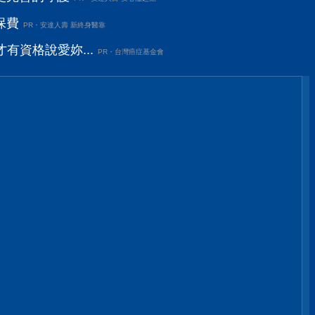
保費
PR・安達人壽 新終身醫靠
有資格說愛妳...
PR・台灣癌症基金會