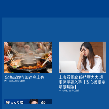
高油高酒精 加速癌上身
上班看電腦 眼睛壓力大 護
PR・安達人壽 安心抗癌
眼保單要入手【安心護眼定
期眼睛險】
PR・安達人壽 安心護眼