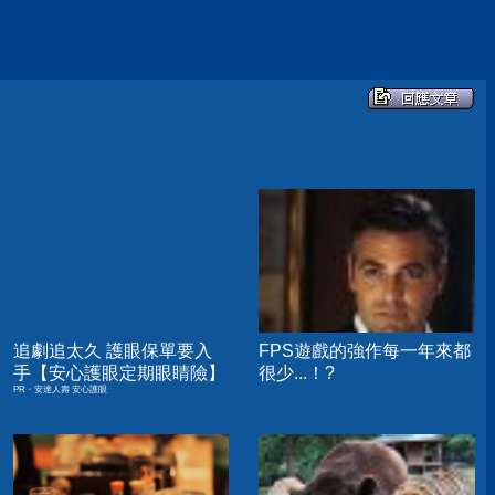
追劇追太久 護眼保單要入
FPS遊戲的強作每一年來都
手【安心護眼定期眼睛險】
很少...！?
PR・安達人壽 安心護眼