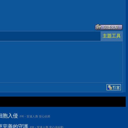
主題工具
細胞入侵
PR・安達人壽 安心抗癌
更完善的守護
PR・安達人壽 安心溢起動