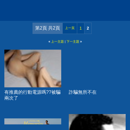
第2頁 共2頁
1
2
上一頁
«
上一主題
|
下一主題
»
有推薦的行動電源嗎??被騙
詐騙無所不在
兩次了