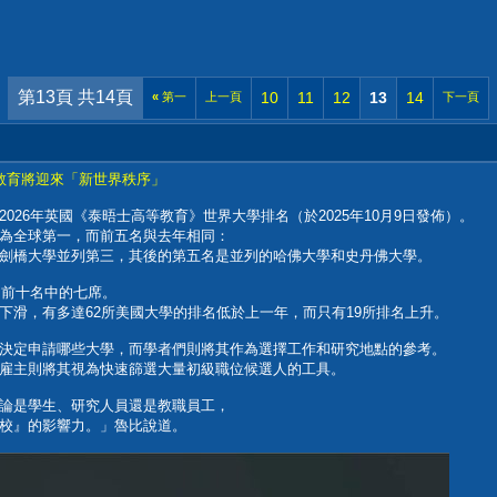
第13頁 共14頁
10
11
12
13
14
«
第一
上一頁
下一頁
高等教育將迎來「新世界秩序」
026年英國《泰晤士高等教育》世界大學排名（於2025年10月9日發佈）。
為全球第一，而前五名與去年相同：
劍橋大學並列第三，其後的第五名是並列的哈佛大學和史丹佛大學。
了前十名中的七席。
下滑，有多達62所美國大學的排名低於上一年，而只有19所排名上升。
決定申請哪些大學，而學者們則將其作為選擇工作和研究地點的參考。
雇主則將其視為快速篩選大量初級職位候選人的工具。
論是學生、研究人員還是教職員工，
校』的影響力。」魯比說道。