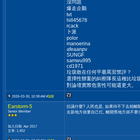
沒問題
爆走企鵝
tvt
hill45678
rcack
卜派
polor
manoerina
afeaanpv
SUNGF
samwu995
cd1971
垃圾敢在任何平臺罵習禁評？
選擇性辦案的糾察隊長這種比垃圾
對論壇實際危害性可能還更大。
2026-03-30, 10:38 AM #
122
Earstorm-5
抗議什麼? 人民也是, 如果待不下去就離開
Senior Member
去新地方就要自己扛, 離開舊地方就不要
加入日期: Apr 2017
文章: 1,452