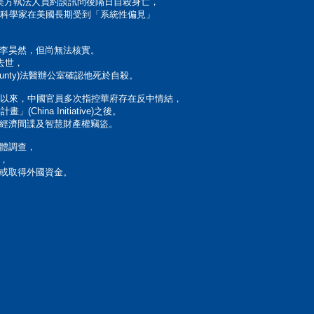
美方執法人員約談訊問後隔日自殺身亡，
國科學家在美國長期受到「系統性偏見」
李昊然，但尚無法核實。
去世，
 County)法醫辦公室確認他死於自殺。
期以來，中國官員多次指控華府存在反中情結，
hina Initiative)之後。
經濟間諜及智慧財產權竊盜。
體調查，
，
或取得外國資金。