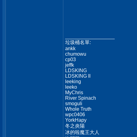
__________________
垃圾桶名單:
ankk
chumowu
cp03
jeffk
LDSKING
LDSKING II
leeking
leeko
MyChris
River Spinach
smoguli
Whole Truth
wpc0406
YorkHapy
冬之炎陽
冰的啦魔王大人