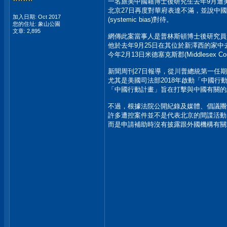
一名旅美中國籍博士後研究生去年9月遭
北京27日再度對華府表達不滿，並說中
加入日期: Oct 2017
(systemic bias)對待。
您的住址: 象山公園
文章: 2,895
網傳此案當事人是普林斯頓博士後研究員
他於去年9月25日在其位於新澤西的家中
今年2月13日米德塞克斯郡(Middlesex
新聞周刊27日報導，從川普總統第一任
尤其是美國司法部2018年啟動「中國行動計畫」(C
「中國行動計畫」旨在打擊與中國有關的
不過，根據法院公開紀錄及媒體、倡議團
許多遭控案件並不是代表北京的間諜活動
而是申請補助時沒有披露跟外國機構有關