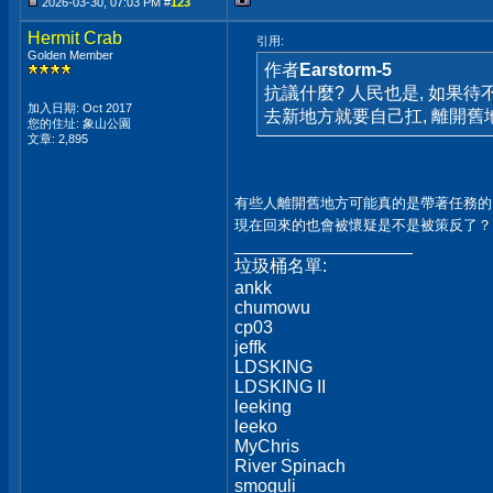
2026-03-30, 07:03 PM #
123
Hermit Crab
引用:
Golden Member
作者
Earstorm-5
抗議什麼? 人民也是, 如果待
加入日期: Oct 2017
去新地方就要自己扛, 離開舊
您的住址: 象山公園
文章: 2,895
有些人離開舊地方可能真的是帶著任務的.
現在回來的也會被懷疑是不是被策反了
__________________
垃圾桶名單:
ankk
chumowu
cp03
jeffk
LDSKING
LDSKING II
leeking
leeko
MyChris
River Spinach
smoguli