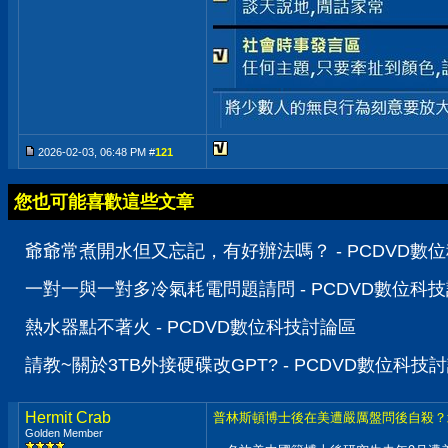
2026-02-03, 06:48 PM #
121
您也可能喜歡這些文章
爺爺常煮開水但又忘記，有好辦法嗎？ - PCDVD數
一對一與一對多冷氣耗電問題請問 - PCDVD數位科
熱水器點不著火 - PCDVD數位科技討論區
請教~關於3TB外接硬碟改GPT? - PCDVD數位科技
Hermit Crab
普林斯頓博士後在美遭嚴厲盤問後自殺？
Golden Member