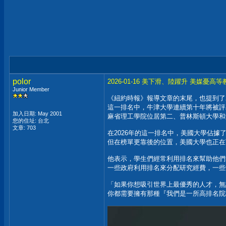
polor
2026-01-16 美下滑、陸躍升 美媒憂
Junior Member
《紐約時報》報導文章的末尾，也提到了2
這一排名中，牛津大學連續第十年將被評
加入日期: May 2001
麻省理工學院位居第二、普林斯頓大學和
您的住址: 台北
文章: 703
在2026年的這一排名中，美國大學佔據
但在榜單更靠後的位置，美國大學也正在
他表示，學生們經常利用排名來幫助他們
一些政府利用排名來分配研究經費，一些
「如果你想吸引世界上最優秀的人才，無
你都需要擁有那種『我們是一所高排名院