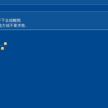
不下去就離開.
地方就不要求救.
..
？