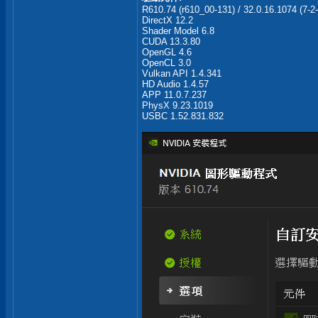
R610.74 (r610_00-131) / 32.0.16.1074 (7-2
DirectX 12.2
Shader Model 6.8
CUDA 13.3.80
OpenGL 4.6
OpenCL 3.0
Vulkan API 1.4.341
HD Audio 1.4.57
APP 11.0.7.237
PhysX 9.23.1019
USBC 1.52.831.832