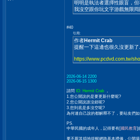
明明是執法者選擇性眼盲，但
我沒空跟你玩文字游戲無限囘
#40
引用:
作者
Hermit Crab
提醒一下這邊也很久沒更新了..
https://www.pcdvd.com.tw/s
2026-06-14 2200
2026-06-15 1300
請問
ID: Hermit Crab
，
1.您公開說的是要更新什麼呢?
2.您公開說誰沒錯呢?
3.您到底是多沒空呢?
為何連自己說的都解釋不了，要站友們如
PS.
中華民國的成年人，記得要有[
國民教育
要不厭其煩地提醒網路基本禮儀，公開場