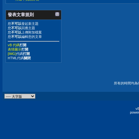
發表文章規則
您
不可以
發起新主題
您
不可以
回應主題
您
不可以
上傳附加檔案
您
不可以
編輯您的文章
vB 代碼
打開
表情圖示
打開
[IMG]
代碼
打開
HTML代碼
關閉
所有的時間均為G
vB
power