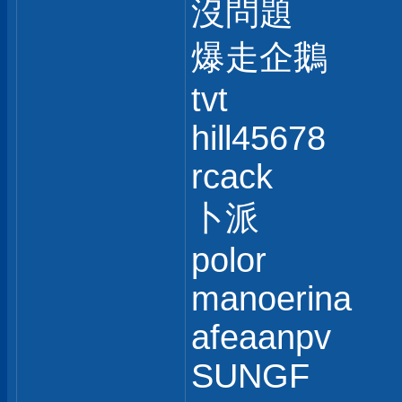
沒問題
爆走企鵝
tvt
hill45678
rcack
卜派
polor
manoerina
afeaanpv
SUNGF