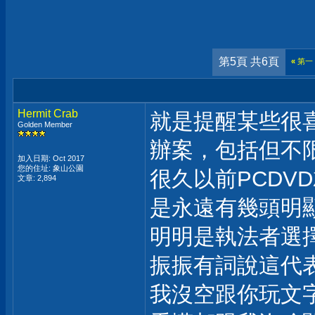
第5頁 共6頁
«
第一
Hermit Crab
就是提醒某些很
Golden Member
辦案，包括但不
加入日期: Oct 2017
您的住址: 象山公園
很久以前PCDV
文章: 2,894
是永遠有幾頭明
明明是執法者選
振振有詞說這代
我沒空跟你玩文