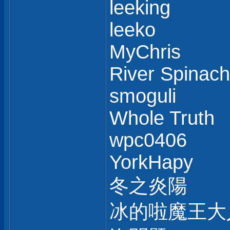
leeking
leeko
MyChris
River Spinach
smoguli
Whole Truth
wpc0406
YorkHapy
冬之炎陽
冰的啦魔王大