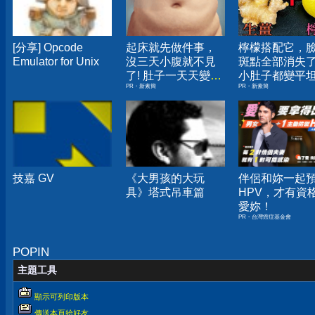
[分享] Opcode
起床就先做件事，
檸檬搭配它，
Emulator for Unix
沒三天小腹就不見
斑點全部消失
了! 肚子一天天變
小肚子都變平
PR・新素簡
PR・新素簡
小！
技嘉 GV
《大男孩的大玩
伴侶和妳一起
具》塔式吊車篇
HPV，才有資
愛妳！
PR・台灣癌症基金會
POPIN
主題工具
顯示可列印版本
傳送本頁給好友