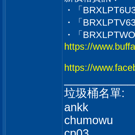
・「BRXLPT6U
・「BRXLPTV6
・「BRXLPTWO
https://www.buffa
https://www.fac
___________
垃圾桶名單:
ankk
chumowu
cp03