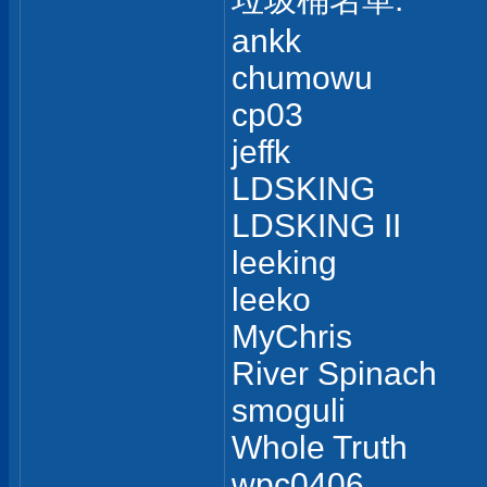
ankk
chumowu
cp03
jeffk
LDSKING
LDSKING II
leeking
leeko
MyChris
River Spinach
smoguli
Whole Truth
wpc0406