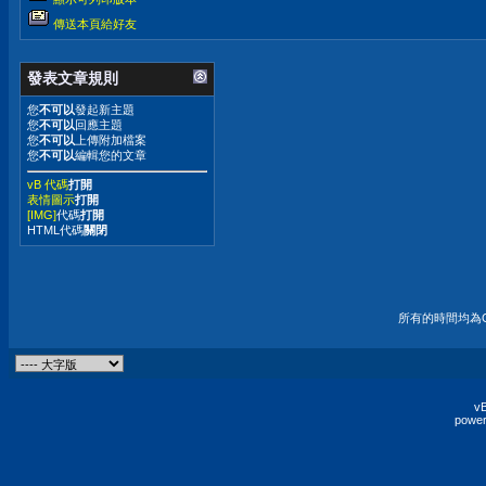
傳送本頁給好友
發表文章規則
您
不可以
發起新主題
您
不可以
回應主題
您
不可以
上傳附加檔案
您
不可以
編輯您的文章
vB 代碼
打開
表情圖示
打開
[IMG]
代碼
打開
HTML代碼
關閉
所有的時間均為G
vB
power