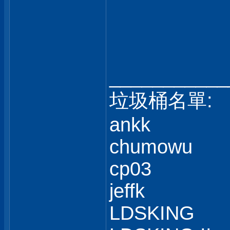
___________
垃圾桶名單:
ankk
chumowu
cp03
jeffk
LDSKING