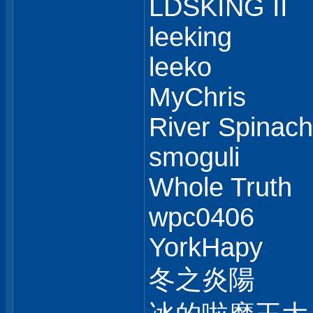
LDSKING II
leeking
leeko
MyChris
River Spinach
smoguli
Whole Truth
wpc0406
YorkHapy
冬之炎陽