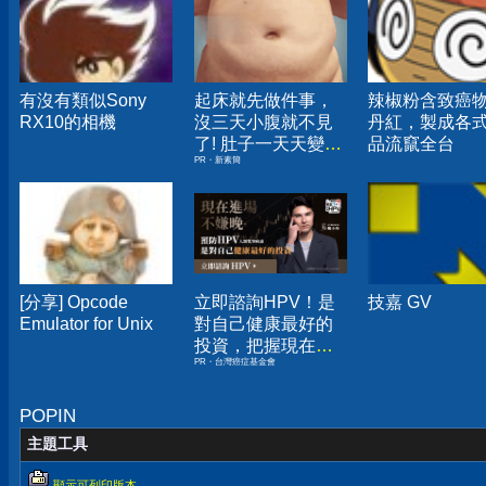
有沒有類似Sony
起床就先做件事，
辣椒粉含致癌
RX10的相機
沒三天小腹就不見
丹紅，製成各
了! 肚子一天天變
品流竄全台
PR・新素簡
小！
[分享] Opcode
立即諮詢HPV！是
技嘉 GV
Emulator for Unix
對自己健康最好的
投資，把握現在不
PR・台灣癌症基金會
嫌晚！
POPIN
主題工具
顯示可列印版本