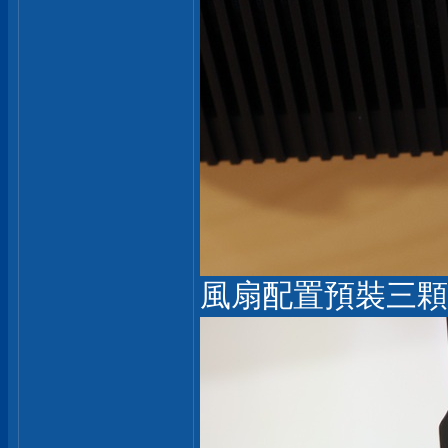
風扇配置預裝三顆 