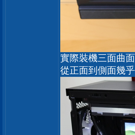
實際裝機三面曲面
從正面到側面幾乎