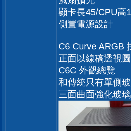
風扇擴充
顯卡長45/CPU高1
側置電源設計
C6 Curve A
正面以線稿透視圖
C6C 外觀總覽
和傳統只有單側玻
三面曲面強化玻璃