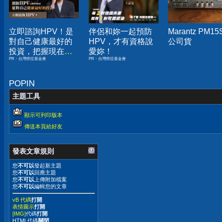
立即諮詢HPV！是
伴侶和妳一起預防
Marantz PM15
對自己健康最好的
HPV，才有資格說
公司貨
投資，把握現在不
愛妳！
PR・台灣癌症基金會
PR・台灣癌症基金會
嫌晚！
POPIN
主題工具
顯示可列印版本
傳送本頁給好友
發表文章規則
您
不可以
發起新主題
您
不可以
回應主題
您
不可以
上傳附加檔案
您
不可以
編輯您的文章
vB 代碼
打開
表情圖示
打開
[IMG]
代碼
打開
HTML代碼
關閉