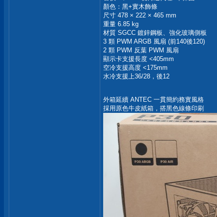
顏色：黑+實木飾條
尺寸 478 × 222 × 465 mm
重量 6.85 kg
材質 SGCC 鍍鋅鋼板、強化玻璃側板
3 顆 PWM ARGB 風扇 (前140後120)
2 顆 PWM 反葉 PWM 風扇
顯示卡支援長度 <405mm
空冷支援高度 <175mm
水冷支援上36/28，後12
外箱延續 ANTEC 一貫簡約務實風格
採用原色牛皮紙箱，搭黑色線條印刷