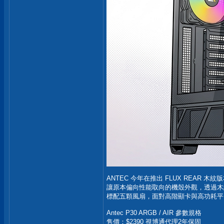
ANTEC 今年在推出 FLUX REAR 木
讓原本偏向性能取向的機殼外觀，透過木
標配五顆風扇，面對高階顯卡與高功耗平
Antec P30 ARGB / AIR 參數規格
售價：$2390 視博通代理2年保固