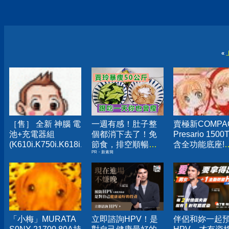
«
［售］ 全新 神腦 電
一週有感！肚子整
賣極新COMPA
池+充電器組
個都消下去了！免
Presario 1500T
(K610i.K750i.K618i.K608i.K600i.W550i.W700i.W710i.W800
節食，排空順暢就
含全功能底座!
PR・新素簡
夠
$42000
「小梅」MURATA
立即諮詢HPV！是
伴侶和妳一起