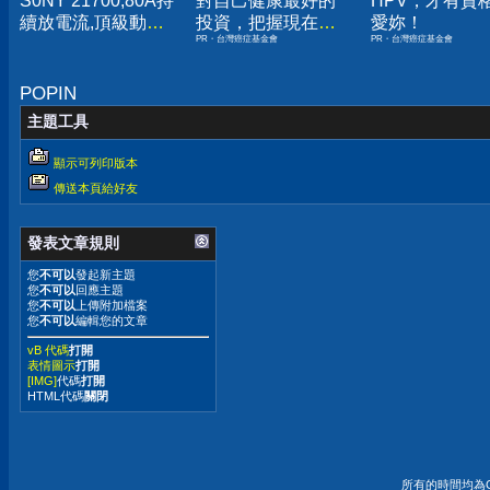
S0NY 21700,80A持
對自己健康最好的
HPV，才有資
續放電流,頂級動力
投資，把握現在不
愛妳！
PR・台灣癌症基金會
PR・台灣癌症基金會
電池,未使用點焊品
嫌晚！
US21700VX40
US21700VTC6
POPIN
主題工具
顯示可列印版本
傳送本頁給好友
發表文章規則
您
不可以
發起新主題
您
不可以
回應主題
您
不可以
上傳附加檔案
您
不可以
編輯您的文章
vB 代碼
打開
表情圖示
打開
[IMG]
代碼
打開
HTML代碼
關閉
所有的時間均為G