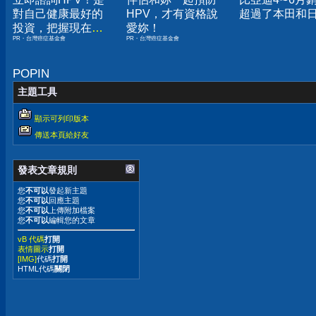
對自己健康最好的
HPV，才有資格說
超過了本田和
投資，把握現在不
愛妳！
PR・台灣癌症基金會
PR・台灣癌症基金會
嫌晚！
POPIN
主題工具
顯示可列印版本
傳送本頁給好友
發表文章規則
您
不可以
發起新主題
您
不可以
回應主題
您
不可以
上傳附加檔案
您
不可以
編輯您的文章
vB 代碼
打開
表情圖示
打開
[IMG]
代碼
打開
HTML代碼
關閉