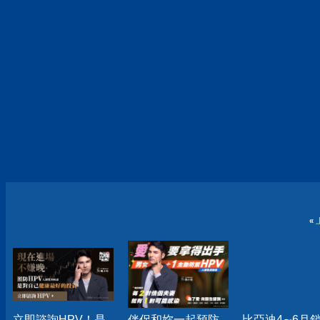
«
立即諮詢HPV！是
伴侶和妳一起預防
比亞迪4∼6月