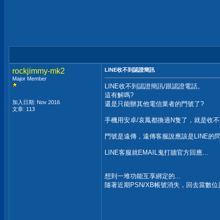
rockjimmy-mk2
LINE收不到認證簡訊
Major Member
LINE收不到認證簡訊/跟認證電話。
這有解嗎?
加入日期: Nov 2016
還是只能辦其他電信業者的門號了?
文章: 113
手機用安卓/哀鳳都換過N隻了，就是收
門號是遠傳，遠傳客服說應該是LINE的
LINE客服就EMAIL鬼打牆官方回應...
想到一堆功能互享綁定的...
隨著近期PSN/XB帳號消失，回去當數