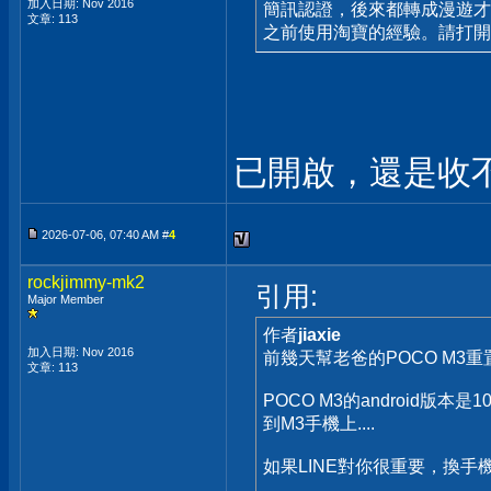
加入日期: Nov 2016
簡訊認證，後來都轉成漫遊才
文章: 113
之前使用淘寶的經驗。請打開
已開啟，還是收
2026-07-06, 07:40 AM #
4
rockjimmy-mk2
引用:
Major Member
作者
jiaxie
加入日期: Nov 2016
前幾天幫老爸的POCO M3
文章: 113
POCO M3的android版本是
到M3手機上....
如果LINE對你很重要，換手