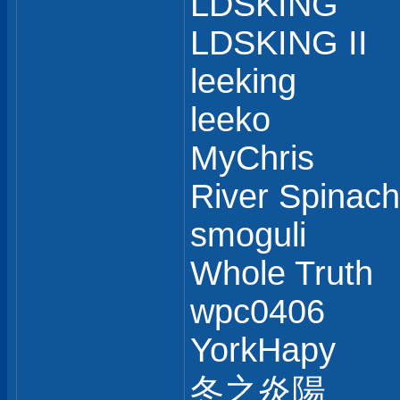
LDSKING
LDSKING II
leeking
leeko
MyChris
River Spinach
smoguli
Whole Truth
wpc0406
YorkHapy
冬之炎陽