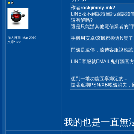
作者
rockjimmy-mk2
LINE收不到認證簡訊/跟認證
這有解嗎?
還是只能辦其他電信業者的門
手機用安卓/哀鳳都換過N隻
加入日期: Mar 2010
文章: 338
門號是遠傳，遠傳客服說應該
LINE客服就EMAIL鬼打牆官方回
想到一堆功能互享綁定的...
隨著近期PSN/XB帳號消失
我的也是一直無法收