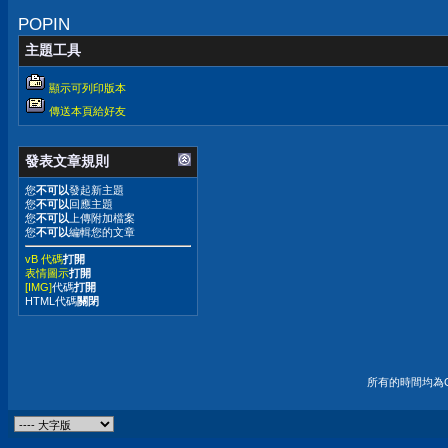
POPIN
主題工具
顯示可列印版本
傳送本頁給好友
發表文章規則
您
不可以
發起新主題
您
不可以
回應主題
您
不可以
上傳附加檔案
您
不可以
編輯您的文章
vB 代碼
打開
表情圖示
打開
[IMG]
代碼
打開
HTML代碼
關閉
所有的時間均為G