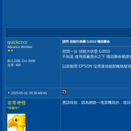
quickcccc
請問 佳能印表機 G2010 噴頭壽命
Advance Member
想買一台 佳能大供墨 G2010
不知道 使用原廠墨水之下 噴頭壽命能撐多久
加入日期: Oct 2006
文章: 458
以前都用 EPSON 沒用過佳能那種熱發
2025-05-02, 09:35 AM #
1
非常奇怪
應該很低，因為網路一堆賣機殼的，噴頭
*停權中*