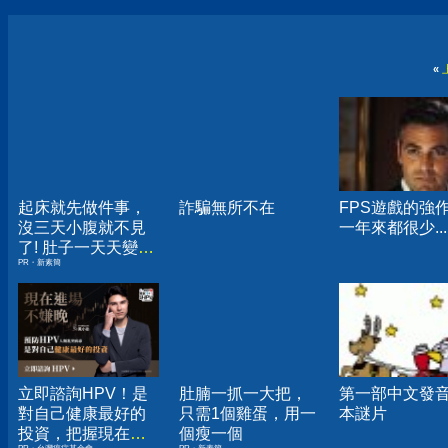
«
起床就先做件事，
詐騙無所不在
FPS遊戲的強
沒三天小腹就不見
一年來都很少...
了! 肚子一天天變
PR・新素簡
小！
立即諮詢HPV！是
肚腩一抓一大把，
第一部中文發
對自己健康最好的
只需1個雞蛋，用一
本謎片
投資，把握現在不
個瘦一個