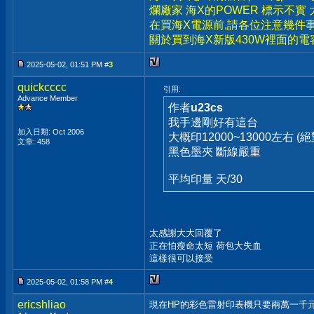
爛廠家 海X的POWER 標示不實
在買海X電源前,請各位注意幾件事
關於買到海X新版430W裡面的電
2025-05-02, 01:51 PM #
3
quickcccc
引用:
Advance Member
作者
u23cs
我手邊剛好有這台
加入日期: Oct 2006
大概印12000~13000左右 
文章: 458
黑色墨夾 斷線嚴重
平均印量 天/30
太感謝大大回覆了
正在怕瘦命太短 荷包大失血
這樣很可以接受
2025-05-02, 01:58 PM #
4
ericshliao
現在HP的彩色雷射印表機只要兩萬一千元,