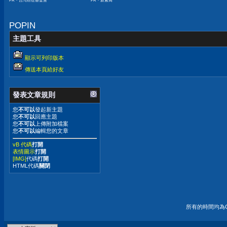
PR・台灣癌症基金會
PR・新素簡
嫌晚！
POPIN
主題工具
顯示可列印版本
傳送本頁給好友
發表文章規則
您
不可以
發起新主題
您
不可以
回應主題
您
不可以
上傳附加檔案
您
不可以
編輯您的文章
vB 代碼
打開
表情圖示
打開
[IMG]
代碼
打開
HTML代碼
關閉
所有的時間均為G