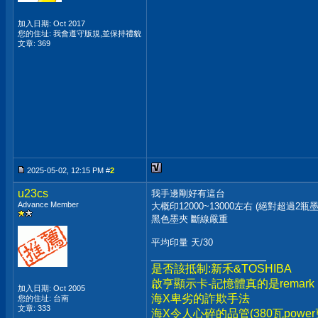
加入日期: Oct 2017
您的住址: 我會遵守版規,並保持禮貌
文章: 369
2025-05-02, 12:15 PM #
2
u23cs
我手邊剛好有這台
Advance Member
大概印12000~13000左右 (絕對超過2瓶墨
黑色墨夾 斷線嚴重
平均印量 天/30
__________________
是否該抵制:新禾&TOSHIBA
啟亨顯示卡-記憶體真的是remark
加入日期: Oct 2005
海X卑劣的詐欺手法
您的住址: 台南
文章: 333
海X令人心碎的品管(380瓦powe