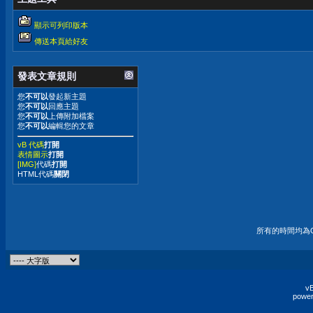
顯示可列印版本
傳送本頁給好友
發表文章規則
您
不可以
發起新主題
您
不可以
回應主題
您
不可以
上傳附加檔案
您
不可以
編輯您的文章
vB 代碼
打開
表情圖示
打開
[IMG]
代碼
打開
HTML代碼
關閉
所有的時間均為G
vB
power