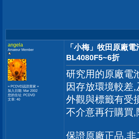
angela
「小梅」牧田原廠電池 40V
Amateur Member
BL4080F5~6折
研究用的原廠電
因存放環境較差,
= PCDVD認證賣家 =
加入日期: Mar 2002
您的住址: PCDVD
外觀與標籤有受
文章: 40
不介意再行購買
保證原廠正品,非