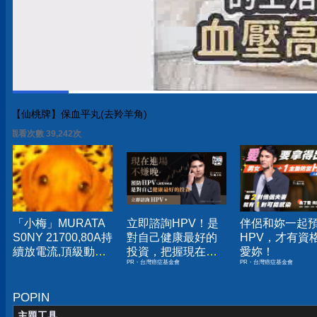
【仙桃牌】保血平丸(去羚羊角)
觀看次數 39,248次
「小梅」MURATA
立即諮詢HPV！是
伴侶和妳一起
S0NY 21700,80A持
對自己健康最好的
HPV，才有資
續放電流,頂級動力
投資，把握現在不
愛妳！
PR・台灣癌症基金會
PR・台灣癌症基金會
電池,未使用點焊品
嫌晚！
US21700VX40
US21700VTC6
POPIN
主題工具