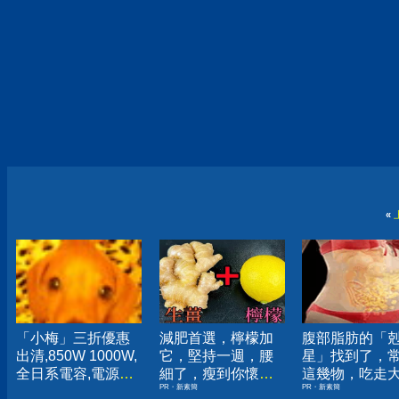
«
「小梅」三折優惠
減肥首選，檸檬加
腹部脂肪的「
出清,850W 1000W,
它，堅持一週，腰
星」找到了，
全日系電容,電源供
細了，瘦到你懷疑
這幾物，吃走
PR・新素簡
PR・新素簡
應器.
人生
囊，瘦出小蠻