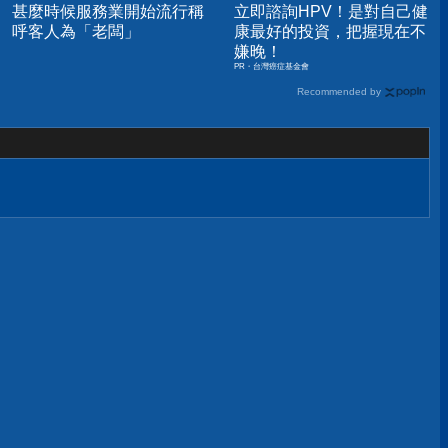
甚麼時候服務業開始流行稱
立即諮詢HPV！是對自己健
呼客人為「老闆」
康最好的投資，把握現在不
嫌晚！
PR・台灣癌症基金會
Recommended by