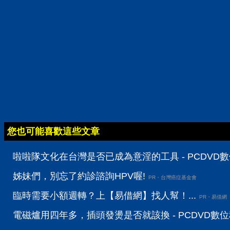
您也可能喜歡這些文章
啦啦隊文化在台灣是否已成為意淫的工具 - PCDVD
姊妹們，別忘了約診諮詢HPV喔!
PR・台灣癌症基金會
臨時需要小額週轉？上【易借網】找人幫！...
PR・易借網
電磁爐用四年多，插頭發燙是否就該換 - PCDVD數