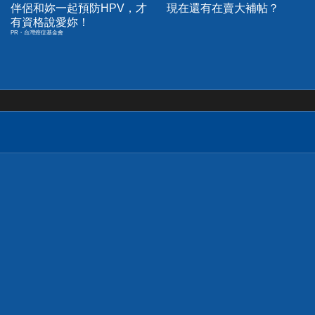
伴侶和妳一起預防HPV，才
現在還有在賣大補帖？
有資格說愛妳！
PR・台灣癌症基金會