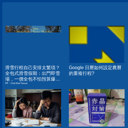
滑雪行程自己安排太繁瑣？
Google 日曆如何設定農曆
全包式滑雪假期：出門即雪
的重複行程?
場，一價全包不怕預算爆
PR・Club Med Taiwan
表！