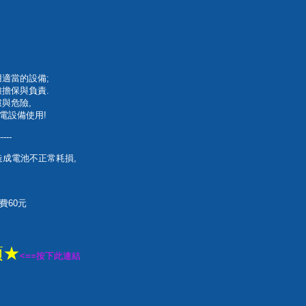
適當的設備;
擔保與負責.
與危險,
電設備使用!
-----
造成電池不正常耗損,
費60元
項★
<==按下此連結