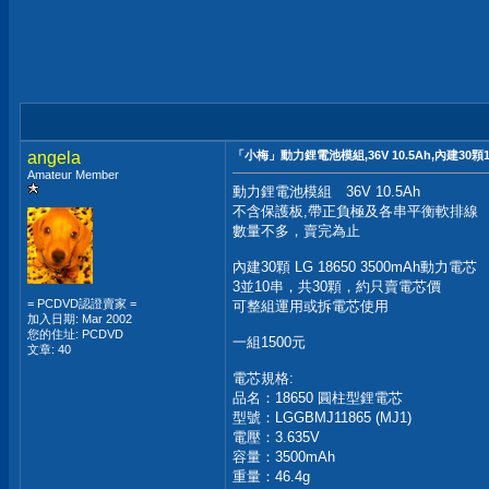
angela
「小梅」動力鋰電池模組,36V 10.5Ah,內建30顆1
Amateur Member
動力鋰電池模組 36V 10.5Ah
不含保護板,帶正負極及各串平衡軟排線
數量不多，賣完為止
內建30顆 LG 18650 3500mAh動力電芯
3並10串，共30顆，約只賣電芯價
= PCDVD認證賣家 =
可整組運用或拆電芯使用
加入日期: Mar 2002
您的住址: PCDVD
一組1500元
文章: 40
電芯規格:
品名：18650 圓柱型鋰電芯
型號：LGGBMJ11865 (MJ1)
電壓：3.635V
容量：3500mAh
重量：46.4g