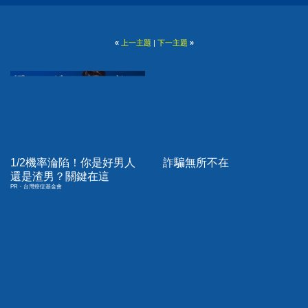
«
上一主題
|
下一主題
»
1/2機率淪陷！你是好男人
詐騙無所不在
還是渣男？關鍵在這
PR・台灣癌症基金會