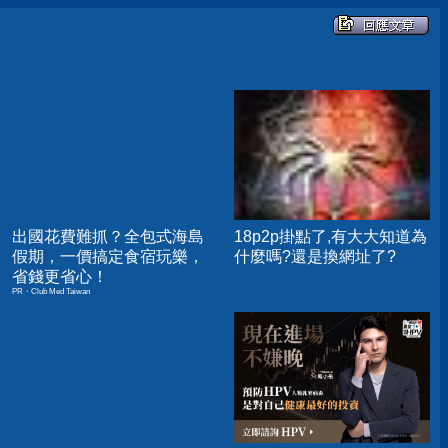
出國花費難抓？全包式海島
18p2p掛點了,有大大知道為
假期，一價搞定食宿玩樂，
什麼嗎?還是換網址了?
省錢更省心！
PR・Club Med Taiwan