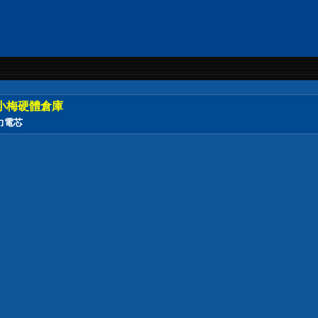
小梅硬體倉庫
動力電芯