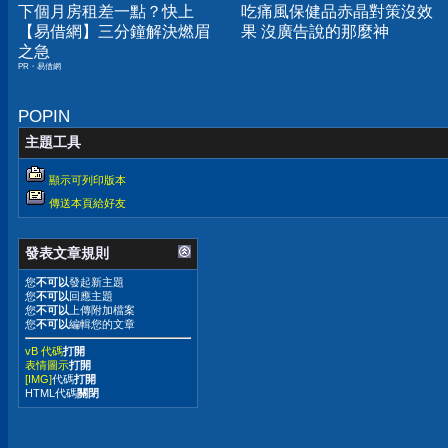
下個月房租差一點？快上
吃痛風保健品赤晶對策沒效
【易借網】三分鐘解決燃眉
果 沒廣告說的那麼神
之急
PR・易借網
POPIN
主題工具
顯示可列印版本
傳送本頁給好友
發表文章規則
您
不可以
發起新主題
您
不可以
回應主題
您
不可以
上傳附加檔案
您
不可以
編輯您的文章
vB 代碼
打開
表情圖示
打開
[IMG]
代碼
打開
HTML代碼
關閉