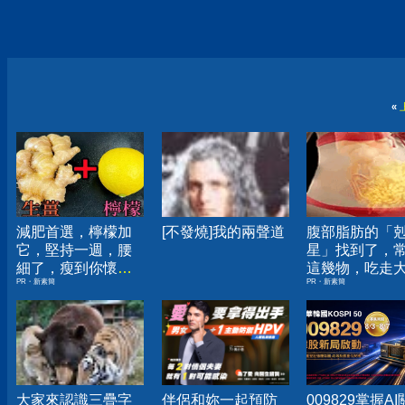
«
減肥首選，檸檬加
[不發燒]我的兩聲道
腹部脂肪的「
它，堅持一週，腰
星」找到了，
細了，瘦到你懷疑
這幾物，吃走
PR・新素簡
PR・新素簡
人生
囊，瘦出小蠻
大家來認識三疊字
伴侶和妳一起預防
009829掌握A