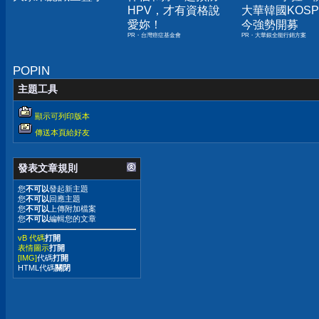
HPV，才有資格說
大華韓國KOSPI
愛妳！
今強勢開募
PR・台灣癌症基金會
PR・大華銀全能行銷方案
POPIN
主題工具
顯示可列印版本
傳送本頁給好友
發表文章規則
您
不可以
發起新主題
您
不可以
回應主題
您
不可以
上傳附加檔案
您
不可以
編輯您的文章
vB 代碼
打開
表情圖示
打開
[IMG]
代碼
打開
HTML代碼
關閉