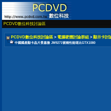
PCDVD數位科技討論區
PCDVD數位科技討論區
>
電腦硬體討論群組
>
顯示卡討
中國國產顯卡晶片景嘉微 JM9271號稱性能堪比GTX1080