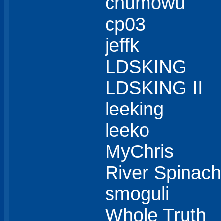
chumowu
cp03
jeffk
LDSKING
LDSKING II
leeking
leeko
MyChris
River Spinach
smoguli
Whole Truth