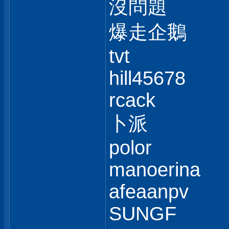
沒問題
爆走企鵝
tvt
hill45678
rcack
卜派
polor
manoerina
afeaanpv
SUNGF