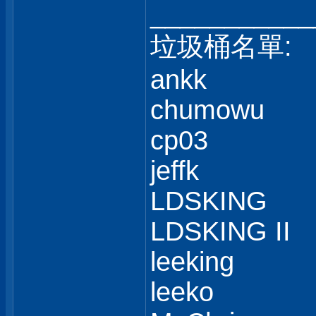
___________
垃圾桶名單:
ankk
chumowu
cp03
jeffk
LDSKING
LDSKING II
leeking
leeko