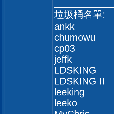
___________
垃圾桶名單:
ankk
chumowu
cp03
jeffk
LDSKING
LDSKING II
leeking
leeko