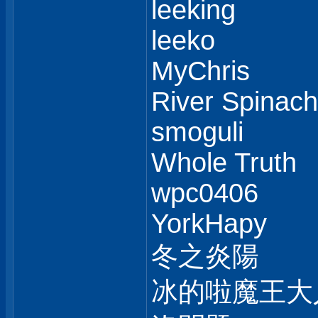
leeking
leeko
MyChris
River Spinach
smoguli
Whole Truth
wpc0406
YorkHapy
冬之炎陽
冰的啦魔王大