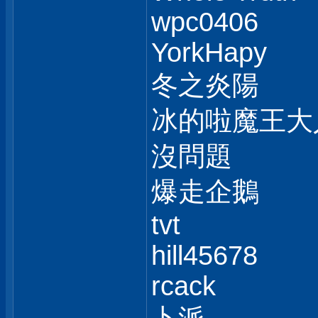
wpc0406
YorkHapy
冬之炎陽
冰的啦魔王大
沒問題
爆走企鵝
tvt
hill45678
rcack