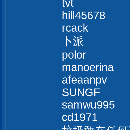
tvt
hill45678
rcack
卜派
polor
manoerina
afeaanpv
SUNGF
samwu995
cd1971