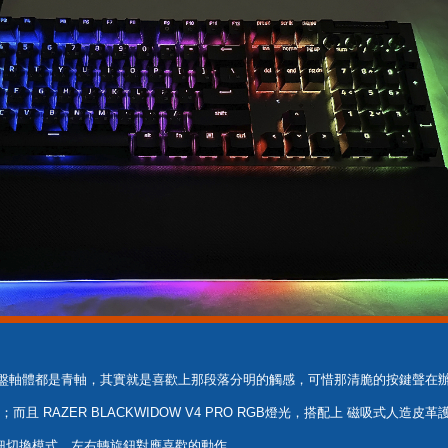
鍵盤軸體都是青軸，其實就是喜歡上那段落分明的觸感，可惜那清脆的按鍵聲在
發；而且 RAZER BLACKWIDOW V4 PRO RGB燈光，搭配上 磁吸式
透過按壓旋鈕切換模式、左右轉旋鈕對應喜歡的動作。