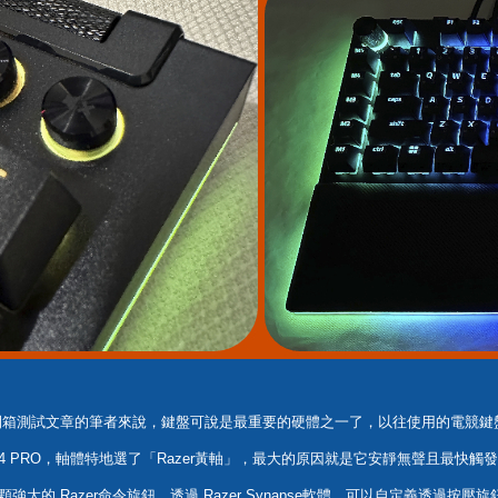
開箱測試文章的筆者來說，鍵盤可說是最重要的硬體之一了，以往使用的電競
OW V4 PRO，軸體特地選了「Razer黃軸」，最大的原因就是它安靜無聲且最快觸
還搭載一顆強大的 Razer命令旋鈕，透過 Razer Synapse軟體，可以自定義