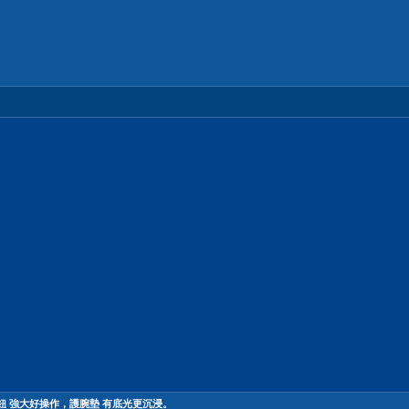
R命令旋鈕 強大好操作，護腕墊 有底光更沉浸。