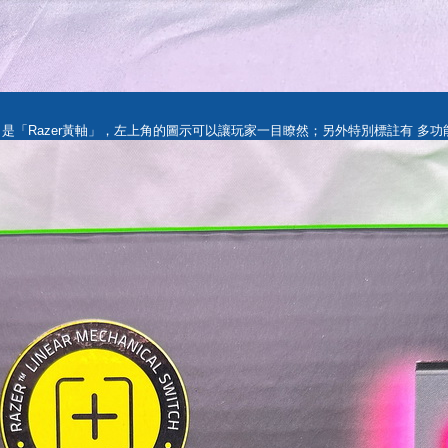
V4 PRO 是「Razer黃軸」，左上角的圖示可以讓玩家一目瞭然；另外特別標註有 