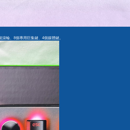
多功能滾輪、8個專用巨集鍵、4個媒體鍵。