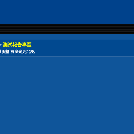
>
測試報告專區
作，護腕墊 有底光更沉浸。