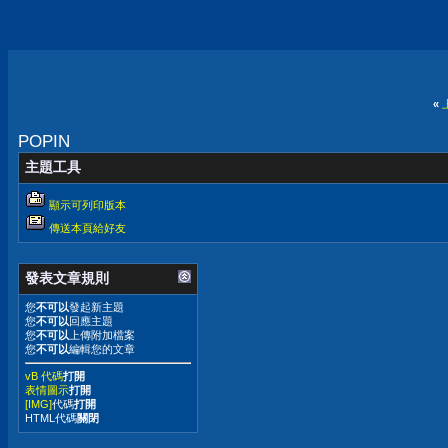
«
POPIN
主題工具
顯示可列印版本
傳送本頁給好友
發表文章規則
您
不可以
發起新主題
您
不可以
回應主題
您
不可以
上傳附加檔案
您
不可以
編輯您的文章
vB 代碼
打開
表情圖示
打開
[IMG]
代碼
打開
HTML代碼
關閉