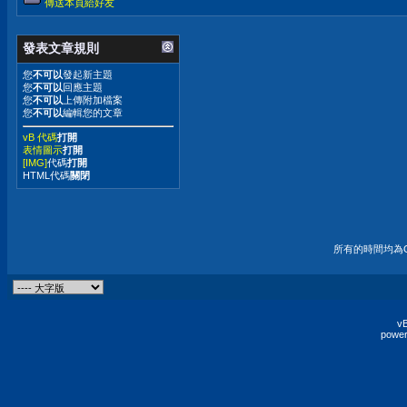
傳送本頁給好友
發表文章規則
您
不可以
發起新主題
您
不可以
回應主題
您
不可以
上傳附加檔案
您
不可以
編輯您的文章
vB 代碼
打開
表情圖示
打開
[IMG]
代碼
打開
HTML代碼
關閉
所有的時間均為G
vB
power