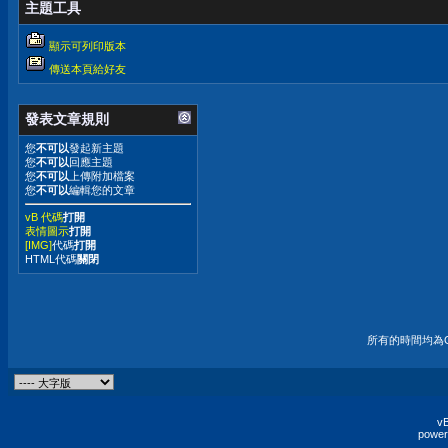
主題工具
顯示可列印版本
傳送本頁給好友
發表文章規則
您
不可以
發起新主題
您
不可以
回應主題
您
不可以
上傳附加檔案
您
不可以
編輯您的文章
vB 代碼
打開
表情圖示
打開
[IMG]
代碼
打開
HTML代碼
關閉
所有的時間均為G
vB
power