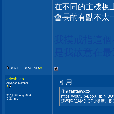
在不同的主機板
會長的有點不太一樣.
___________
我摸戒指這個
是我故意在最
2025-11-21, 05:36 PM #
27
ericshliao
引用:
Advance Member
作者
fantasyxxx
加入日期: Aug 2004
https://youtu.be/poX_fbirP
文章: 389
這些降低AMD CPU溫度、