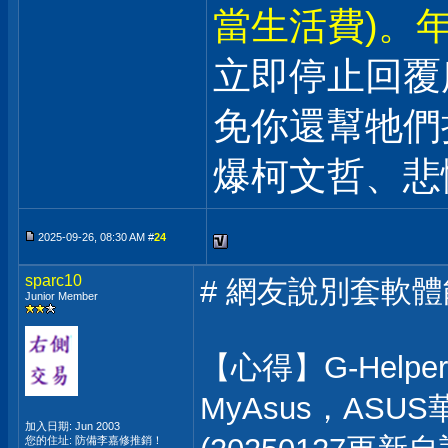
當生活費)。年
立即停止回覆
免你還幫牠們
爆柯文哲、悲
2025-09-26, 08:30 AM #
24
sparc10
# 網友說別套軟
Junior Member
【心得】G-Helper
MyAsus，ASUS
加入日期: Jun 2003
您的住址: 防備李嘉修推銷！