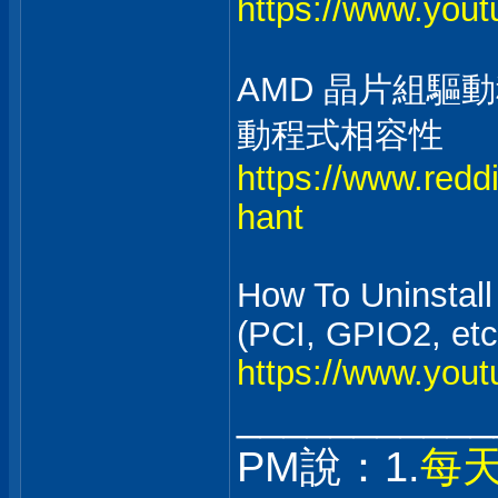
https://www.you
AMD 晶片組驅
動程式相容性
https://www.redd
hant
How To Uninstal
(PCI, GPIO2, etc
https://www.yo
___________
PM說：1.
每