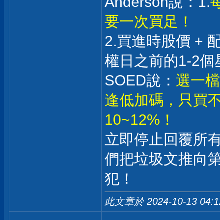
Anderson說：1.
要一次買足！
2.買進時股價 +
權日之前的1-2個
SOED說：
選一檔
逢低加碼，只買不
10~12%！
立即停止回覆所
們把垃圾文推向
犯！
此文章於 2024-10-13
04: