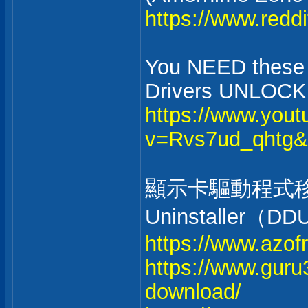
https://www.redd
You NEED thes
Drivers UNLOCK
https://www.you
v=Rvs7ud_qhtg&
顯示卡驅動程式移除工具
Uninstaller（DD
https://www.azof
https://www.guru
download/