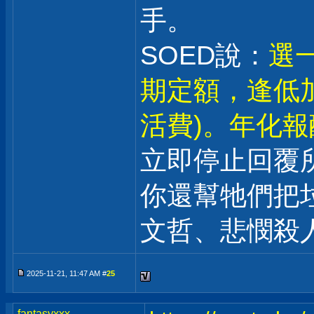
手。
SOED說：
選一
期定額，逢低
活費)。年化報酬
立即停止回覆
你還幫牠們把
文哲、悲憫殺
2025-11-21, 11:47 AM #
25
fantasyxxx