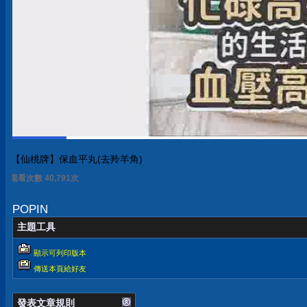
【仙桃牌】保血平丸(去羚羊角)
觀看次數 40,796次
POPIN
主題工具
顯示可列印版本
傳送本頁給好友
發表文章規則