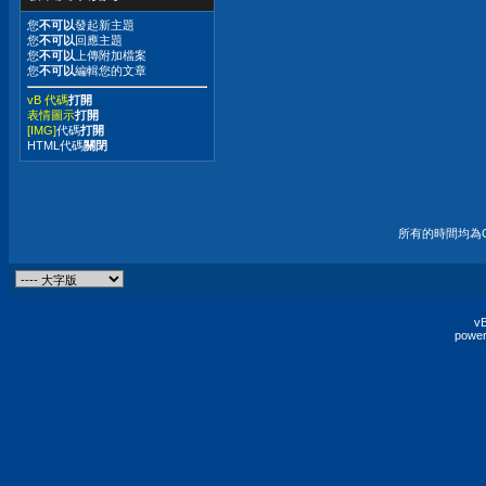
您
不可以
發起新主題
您
不可以
回應主題
您
不可以
上傳附加檔案
您
不可以
編輯您的文章
vB 代碼
打開
表情圖示
打開
[IMG]
代碼
打開
HTML代碼
關閉
所有的時間均為G
vB
power