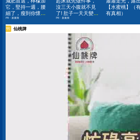
減肥首選，檸檬加
起床就先做件事，
蕭蕭走光，露
它，堅持一週，腰
沒三天小腹就不見
【水蜜桃】（
細了，瘦到你懷疑
了! 肚子一天天變
有真相）
PR・新素簡
PR・新素簡
人生
小！
仙桃牌
PR