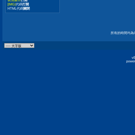
[IMG]
代碼
打開
HTML代碼
關閉
所有的時間均為G
vB
power