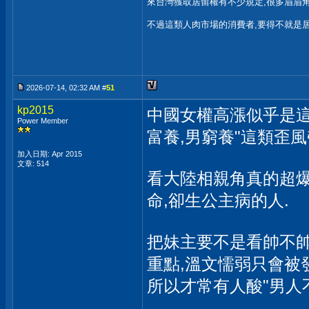
來台灣獲取居留權有不少規定,很多眉眉角
不過這類人肉市場的消費者,要得不就是
2026-07-14, 02:32 AM #
51
kp2015
中國女權高漲似乎是這
Power Member
富養,男窮養"這類歪風
加入日期: Apr 2015
文章: 514
看大陸相親角真的超爆
命,卻生公主病的人.
把妹主要不是看帥不帥
重點,溫文懦弱只會被
所以才常有人酸"男人不