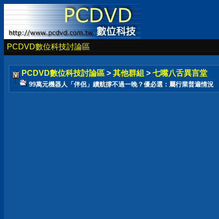
PCDVD數位科技討論區
PCDVD數位科技討論區
>
其他群組
>
七嘴八舌異言堂
99萬元機器人「伴侶」續航撐不過一晚？優必選：屬行業普遍情況