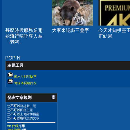
甚麼時候服務業開
大家來認識三疊字
今天才知棋靈
始流行稱呼客人為
正結局
「老闆」
POPIN
主題工具
顯示可列印版本
傳送本頁給好友
發表文章規則
您
不可以
發起新主題
您
不可以
回應主題
您
不可以
上傳附加檔案
您
不可以
編輯您的文章
vB 代碼
打開
表情圖示
打開