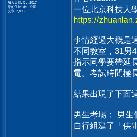
加入日期: Oct 2017
一位北京科技大
您的住址: 象山公園
文章: 2,895
https://zhuanla
事情經過大概是
不同教室，31男
指示同學要帶延
電。考試時間極
結果出現了下面
男生考場： 男
自行組建了「供