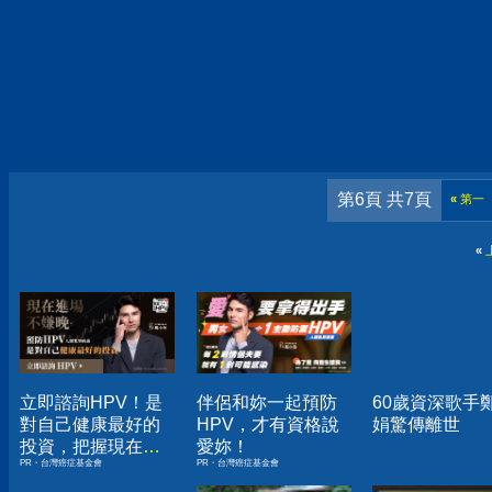
第6頁 共7頁
«
第一
«
立即諮詢HPV！是
伴侶和妳一起預防
60歲資深歌手
對自己健康最好的
HPV，才有資格說
娟驚傳離世
投資，把握現在不
愛妳！
PR・台灣癌症基金會
PR・台灣癌症基金會
嫌晚！