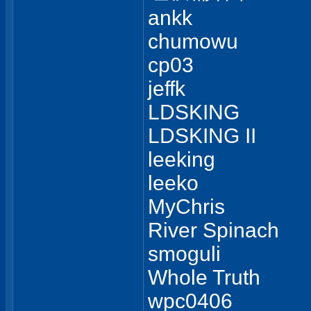
ankk
chumowu
cp03
jeffk
LDSKING
LDSKING II
leeking
leeko
MyChris
River Spinach
smoguli
Whole Truth
wpc0406