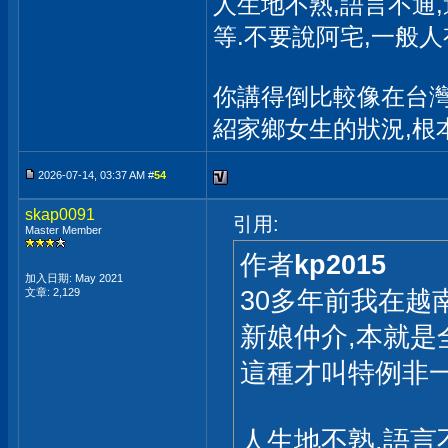
人生地不熟,語言不通,
等.不要說阿宅,一般
你講得倒比較像在台
紹家鄉女生的狀況,根
2026-07-14, 03:37 AM #
54
skap0091
引用:
Master Member
作者
kp2015
加入日期: May 2021
30多年前我在越
文章: 2,129
新娘仲介,本就是
這種才叫特例非一
人生地不熟,語言