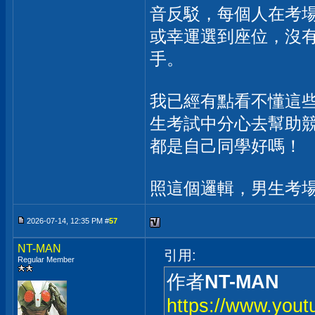
音反駁，每個人在考
或幸運選到座位，沒
手。
我已經有點看不懂這
生考試中分心去幫助
都是自己同學好嗎！
照這個邏輯，男生考
2026-07-14, 12:35 PM #
57
NT-MAN
引用:
Regular Member
作者
NT-MAN
https://www.you