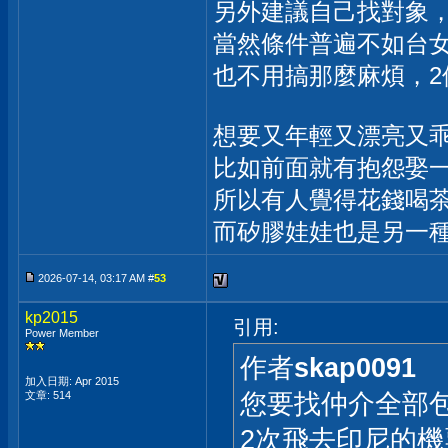
另外建議自己找對象
當然條件普遍不如台
也不用搞那麼麻煩，2
想要又年輕又漂亮又乖
比如前面就有抱怨娶
所以有人覺得花錢喝
而矽膠娃娃也是另一
2026-07-14, 03:17 AM #
53
kp2015
引用:
Power Member
作者
skap0091
加入日期: Apr 2015
您要找仲介全部
文章: 514
2次飛去印尼的機