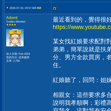
2026-07-20, 04:57 AM #
58
Adsmt
最近看到的，覺得很
Golden Member
https://www.youtub
某女找紅娘要求配對
弟弟，簡單說就是扶弟
加入日期: Feb 2004
分、男方全款買房，
您的住址: 從來處來
文章: 2,766
住。
紅娘聽了，回問：姐
相親女：這些要求多
說明我孝順啊；彩禮
寫我名，這對我有安