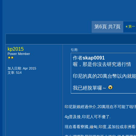
第6頁 共7頁
«
第一
kp2015
引用:
Power Member
作者
skap0091
喔，那是你沒去研究過行情
加入日期: Apr 2015
文章: 514
印尼的真的20萬台幣以內就
我已經脫單囉～
印尼新娘經過仲介,20萬現在不可能了啦!
4g普及後,印尼人可不傻了.
現在看看寮國,緬甸,印度,孟加拉或非洲