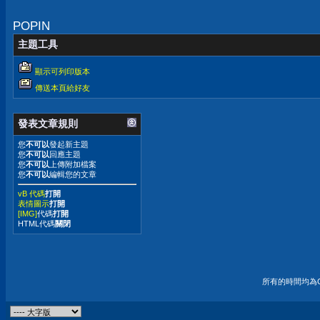
POPIN
主題工具
顯示可列印版本
傳送本頁給好友
發表文章規則
您
不可以
發起新主題
您
不可以
回應主題
您
不可以
上傳附加檔案
您
不可以
編輯您的文章
vB 代碼
打開
表情圖示
打開
[IMG]
代碼
打開
HTML代碼
關閉
所有的時間均為G