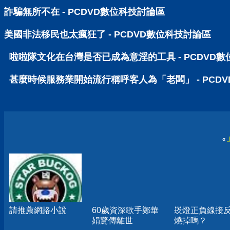
詐騙無所不在 - PCDVD數位科技討論區
美國非法移民也太瘋狂了 - PCDVD數位科技討論區
啦啦隊文化在台灣是否已成為意淫的工具 - PCDVD
甚麼時候服務業開始流行稱呼客人為「老闆」 - PCD
«
請推薦網路小說
60歲資深歌手鄭華
崁燈正負線接
娟驚傳離世
燒掉嗎？