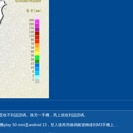
NE也是收不到認證碼。換另一手機，馬上就收到認證碼。
iplay 50 mini是android 13，登入後再用條碼帳號轉移到M3手機上....