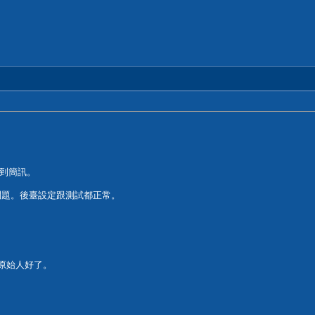
不到簡訊。
問題。後臺設定跟測試都正常。
位原始人好了。