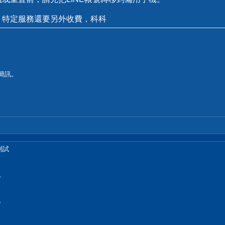
制，特定服務還要另外收費，科科
到簡訊。
。
測試
I。
I。