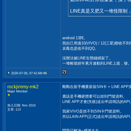
LINE真是又肥又一堆怪限
android 13阿。
我自己用過10(VIVO) / 12(三星)都收不
哀鳳也是收不到QQ。
沒辦法被LINE生態鏈綁架了。
一堆帳號經年累月連動到LINE上面，慘
2026-07-06, 07:42 AM #
5
rockjimmy-mk2
剛剛在新手機重新裝SIN卡 + LINE APP
Major Member
應該是手機硬體要可以抓到門號資料。
LINE APP才會(失敗)送出申請簡訊的AP
加入日期: Nov 2016
文章: 113
我家VIVO是抓不到SIN卡門號資料。
所以LAIN APP(正式)送出申請簡訊的AP
問題已解決~感謝大大