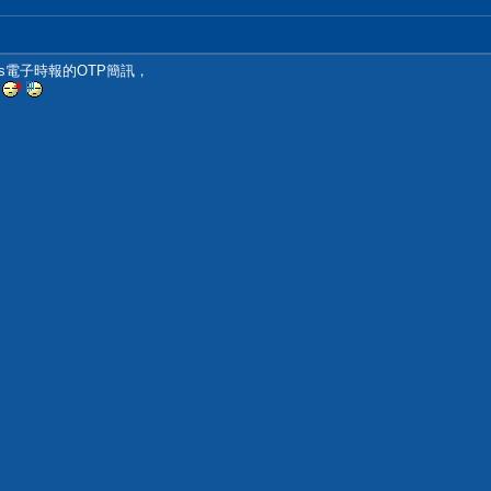
es電子時報的OTP簡訊，
。