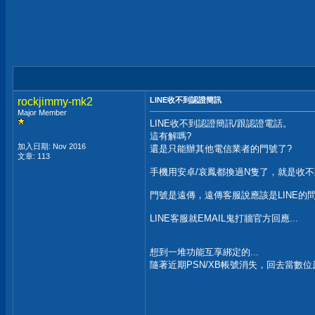
rockjimmy-mk2
LINE收不到認證簡訊
Major Member
LINE收不到認證簡訊/跟認證電話。
這有解嗎?
加入日期: Nov 2016
還是只能辦其他電信業者的門號了?
文章: 113
手機用安卓/哀鳳都換過N隻了，就是收
門號是遠傳，遠傳客服說應該是LINE的
LINE客服就EMAIL鬼打牆官方回應...
想到一堆功能互享綁定的...
隨著近期PSN/XB帳號消失，回去當數