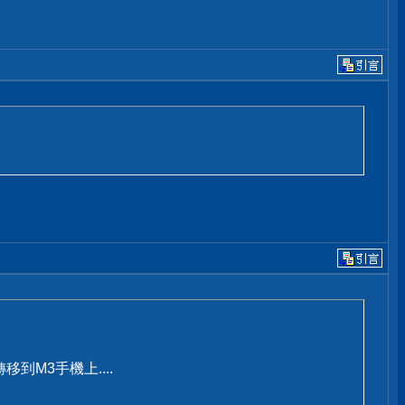
轉移到M3手機上....