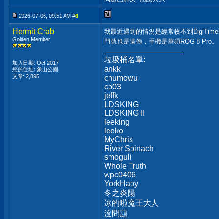
2026-07-06, 09:51 AM #
6
Hermit Crab
我最近遇到的情況是經常收不到DigiTim
Golden Member
門號也是遠傳，手機是華碩ROG 8 Pro
__________________
垃圾桶名單:
加入日期: Oct 2017
ankk
您的住址: 象山公園
文章: 2,895
chumowu
cp03
jeffk
LDSKING
LDSKING II
leeking
leeko
MyChris
River Spinach
smoguli
Whole Truth
wpc0406
YorkHapy
冬之炎陽
冰的啦魔王大人
沒問題