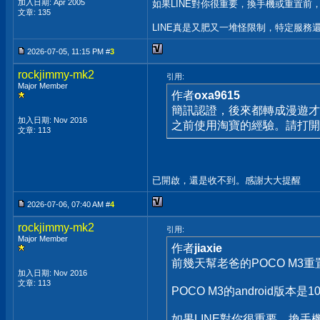
加入日期: Apr 2005
如果LINE對你很重要，換手機或重置前
文章: 135
LINE真是又肥又一堆怪限制，特定服務
2026-07-05, 11:15 PM #
3
rockjimmy-mk2
引用:
Major Member
作者
oxa9615
簡訊認證，後來都轉成漫遊才
加入日期: Nov 2016
之前使用淘寶的經驗。請打開
文章: 113
已開啟，還是收不到。感謝大大提醒
2026-07-06, 07:40 AM #
4
rockjimmy-mk2
引用:
Major Member
作者
jiaxie
前幾天幫老爸的POCO M3
加入日期: Nov 2016
文章: 113
POCO M3的android版本是1
如果LINE對你很重要，換手