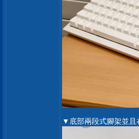
▼底部兩段式腳架並且