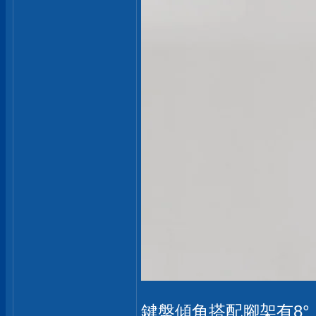
鍵盤傾角搭配腳架有8°，