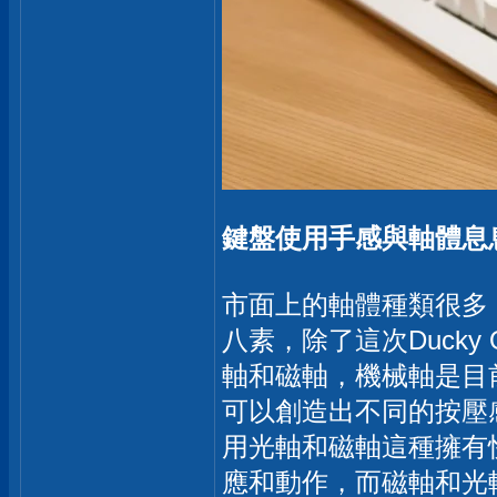
鍵盤使用手感與軸體息
市面上的軸體種類很多
八素，除了這次Duck
軸和磁軸，機械軸是目
可以創造出不同的按壓
用光軸和磁軸這種擁有
應和動作，而磁軸和光