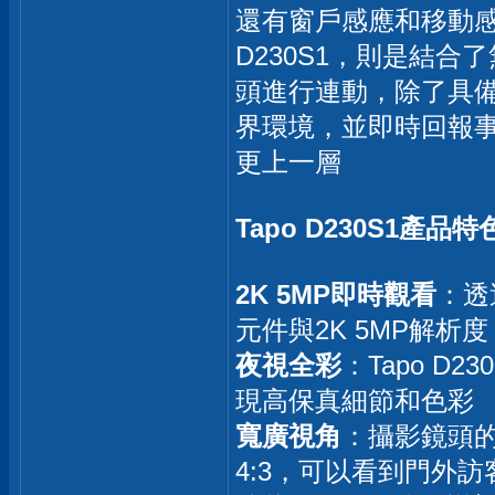
還有窗戶感應和移動感
D230S1，則是結
頭進行連動，除了具備
界環境，並即時回報
更上一層
Tapo D230S1產品特
2K 5MP即時觀看
：透
元件與2K 5MP解
夜視全彩
：Tapo 
現高保真細節和色彩
寬廣視角
：攝影鏡頭的
4:3，可以看到門外