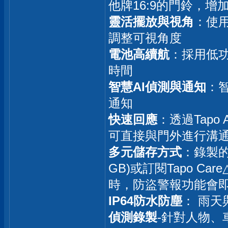
他牌16:9的門鈴，增
靈活擺放與視角
：使
調整可視角度
電池高續航
：採用低
時間
智慧AI偵測與通知
：
通知
快速回應
：透過Tap
可直接與門外進行溝
多元儲存方式
：錄製的
GB)或訂閱Tapo Ca
時，防盜警報功能會
IP64防水防塵
： 雨
偵測錄製
-針對人物、